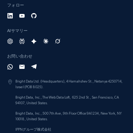
フォロー
AIサマリー
お問い合わせ
Bright Data Ltd. (Headquarters), 4 Hamahshev St., Netanya 4250714,
Israel (POB 8025).
Bright Data, Inc., The Web Data Loft, 625 2nd St., San Francisco, CA
94107, United States.
Bright Data, Inc., 500 7th Ave, 9th Floor Office 9A1234, New York, NY
10018, United States.
IPPNグループ株式会社