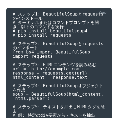
Copy
# ステップ1: BeautifulSoupとrequests
のインストール

# ターミナルまたはコマンドプロンプトを開
き、以下のコマンドを実行:

# pip install beautifulsoup4

# pip install requests

# ステップ2: BeautifulSoupとrequests
のインポート

from bs4 import BeautifulSoup

import requests

# ステップ3: HTMLコンテンツを読み込む

url = 'http://example.com'

response = requests.get(url)

html_content = response.text

# ステップ4: BeautifulSoupオブジェクト
を作成

soup = BeautifulSoup(html_content, 
'html.parser')

# ステップ5: テキストを抽出しHTMLタグを除
去

# 例: 特定のdiv要素からテキストを抽出
