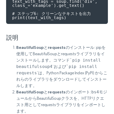
text_with_tags = soup.find('div', 
class_='example').get_text()

# ステップ6: クリーンなテキストを出力

print(text_with_tags)
説明
BeautifulSoupとrequestsのインストール
: pipを
使用してBeautifulSoupとrequestsライブラリをイ
ンストールします。コマンド
`pip install
beautifulsoup4
`および
`pip install
requests
`は、Python Package Index (PyPI) からこ
れらのライブラリをダウンロードしてインストー
ルします。
BeautifulSoupとrequestsのインポート
:
bs4
モジ
ュールからBeautifulSoupクラスを、HTTPリクエ
スト用としてrequestsライブラリをインポートし
ます。