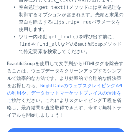
空白処理
:
get_text()
メソッドには空白処理を
制御するオプションが含まれます。先頭と末尾の
空白を除去するには
strip=True
パラメータを
使用します。
ツリー内移動
:
get_text()
を呼び出す前に、
findや
find_all
などのBeautifulSoupメソッド
で特定要素を検索してください。
BeautifulSoupを使用して文字列からHTMLタグを除去す
ることは、ウェブデータをクリーンアップするシンプ
ルで効率的な方法です。より効率的で合理的な解決策
をお探しなら、
Bright DataのウェブスクレイピングAPI
の利用や
、
データセットマーケットプレイスの活用を
ご
検討ください。これによりスクレイピング工程を省
略し、最終結果を直接取得できます。今すぐ無料トラ
イアルを開始しましょう！