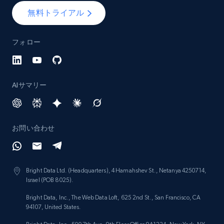
無料トライアル
フォロー
AIサマリー
お問い合わせ
Bright Data Ltd. (Headquarters), 4 Hamahshev St., Netanya 4250714,
Israel (POB 8025).
Bright Data, Inc., The Web Data Loft, 625 2nd St., San Francisco, CA
94107, United States.