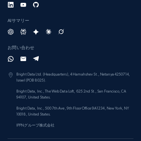
AIサマリー
お問い合わせ
Bright Data Ltd. (Headquarters), 4 Hamahshev St., Netanya 4250714,
Israel (POB 8025).
Bright Data, Inc., The Web Data Loft, 625 2nd St., San Francisco, CA
94107, United States.
Bright Data, Inc., 500 7th Ave, 9th Floor Office 9A1234, New York, NY
10018, United States.
IPPNグループ株式会社