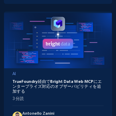
AI
TrueFoundry経由でBright Data Web MCPにエ
ンタープライズ対応のオブザーバビリティを追
加する
3 分読
Antonello Zanini