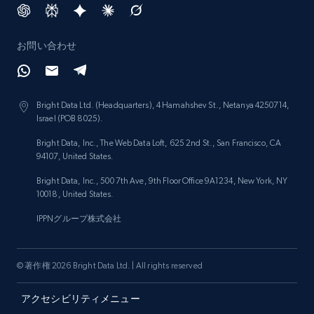
お問い合わせ
Bright Data Ltd. (Headquarters), 4 Hamahshev St., Netanya 4250714,
Israel (POB 8025).
Bright Data, Inc., The Web Data Loft, 625 2nd St., San Francisco, CA
94107, United States.
Bright Data, Inc., 500 7th Ave, 9th Floor Office 9A1234, New York, NY
10018, United States.
IPPNグループ株式会社
© 著作権 2026 Bright Data Ltd. | All rights reserved
アクセシビリティメニュー