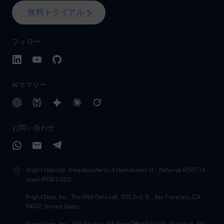
無料トライアル
フォロー
AIサマリー
お問い合わせ
Bright Data Ltd. (Headquarters), 4 Hamahshev St., Netanya 4250714,
Israel (POB 8025).
Bright Data, Inc., The Web Data Loft, 625 2nd St., San Francisco, CA
94107, United States.