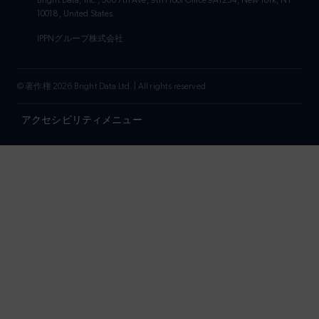
Bright Data, Inc., 500 7th Ave, 9th Floor Office 9A1234, New York, NY
10018, United States.
IPPNグループ株式会社
© 著作権 2026 Bright Data Ltd. | All rights reserved
アクセシビリティメニュー