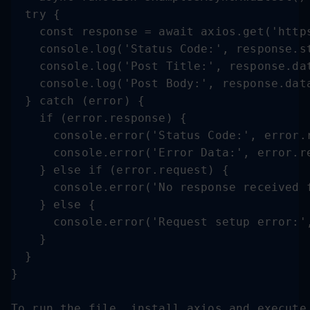
  try {

    const response = await axios.get('https
    console.log('Status Code:', response.st
    console.log('Post Title:', response.dat
    console.log('Post Body:', response.data
  } catch (error) {

    if (error.response) {

      console.error('Status Code:', error.r
      console.error('Error Data:', error.re
    } else if (error.request) {

      console.error('No response received f
    } else {

      console.error('Request setup error:',
    }

  }

}

To run the file, install axios and execute 