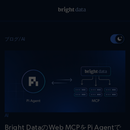
ブログ
/
AI
AI
Bright DataのWeb MCPをPi Agentで