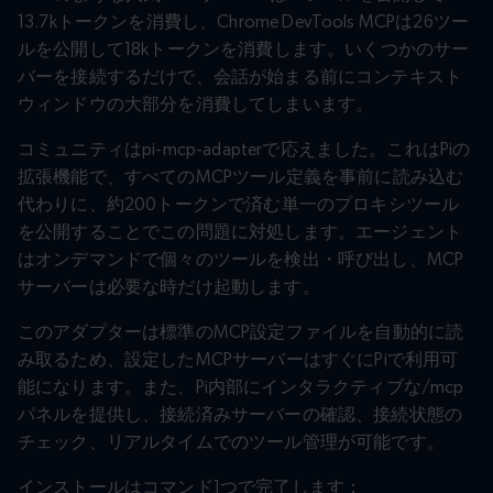
13.7kトークンを消費し、Chrome DevTools MCPは26ツー
ルを公開して18kトークンを消費します。いくつかのサー
バーを接続するだけで、会話が始まる前にコンテキスト
ウィンドウの大部分を消費してしまいます。
コミュニティはpi-mcp-adapterで応えました。これはPiの
拡張機能で、すべてのMCPツール定義を事前に読み込む
代わりに、約200トークンで済む単一のプロキシツール
を公開することでこの問題に対処します。エージェント
はオンデマンドで個々のツールを検出・呼び出し、MCP
サーバーは必要な時だけ起動します。
このアダプターは標準のMCP設定ファイルを自動的に読
み取るため、設定したMCPサーバーはすぐにPiで利用可
能になります。また、Pi内部にインタラクティブな/mcp
パネルを提供し、接続済みサーバーの確認、接続状態の
チェック、リアルタイムでのツール管理が可能です。
インストールはコマンド1つで完了します：