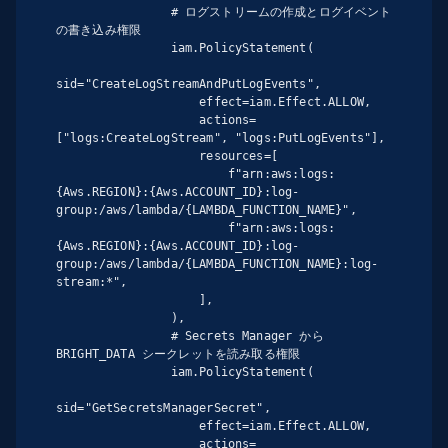
                # ログストリームの作成とログイベント
の書き込み権限

                iam.PolicyStatement(

sid="CreateLogStreamAndPutLogEvents",

                    effect=iam.Effect.ALLOW,

                    actions=
["logs:CreateLogStream", "logs:PutLogEvents"],

                    resources=[

                        f"arn:aws:logs:
{Aws.REGION}:{Aws.ACCOUNT_ID}:log-
group:/aws/lambda/{LAMBDA_FUNCTION_NAME}",

                        f"arn:aws:logs:
{Aws.REGION}:{Aws.ACCOUNT_ID}:log-
group:/aws/lambda/{LAMBDA_FUNCTION_NAME}:log-
stream:*",

                    ],

                ),

                # Secrets Manager から 
BRIGHT_DATA シークレットを読み取る権限

                iam.PolicyStatement(

sid="GetSecretsManagerSecret",

                    effect=iam.Effect.ALLOW,

                    actions=