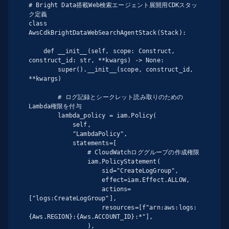
# Bright Data搭載Web検索エージェント展開用CDKスタッ
ク定義

class 
AwsCdkBrightDataWebSearchAgentStack(Stack):

    def __init__(self, scope: Construct, 
construct_id: str, **kwargs) -> None:

        super().__init__(scope, construct_id, 
**kwargs)

        # ログ記録とシークレット読み取りのための
Lambda権限を付与

        lambda_policy = iam.Policy(

            self,

            "LambdaPolicy",

            statements=[

                # CloudWatchロググループの作成権限

                iam.PolicyStatement(

                    sid="CreateLogGroup",

                    effect=iam.Effect.ALLOW,

                    actions=
["logs:CreateLogGroup"],

                    resources=[f"arn:aws:logs:
{Aws.REGION}:{Aws.ACCOUNT_ID}:*"],

                ),
