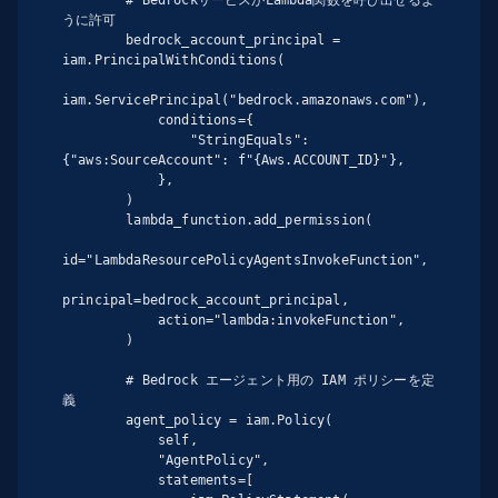
うに許可

        bedrock_account_principal = 
iam.PrincipalWithConditions(

iam.ServicePrincipal("bedrock.amazonaws.com"),

            conditions={

                "StringEquals": 
{"aws:SourceAccount": f"{Aws.ACCOUNT_ID}"},

            },

        )

        lambda_function.add_permission(

id="LambdaResourcePolicyAgentsInvokeFunction",

principal=bedrock_account_principal,

            action="lambda:invokeFunction",

        )

        # Bedrock エージェント用の IAM ポリシーを定
義

        agent_policy = iam.Policy(

            self,

            "AgentPolicy",

            statements=[
