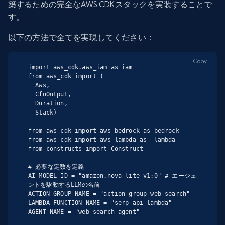
築するための完全なAWS CDKスタックを実装することで
す。
以下の方法で全てを実現してください：
Copy
import aws_cdk.aws_iam as iam

from aws_cdk import (

  Aws,

  CfnOutput,

  Duration,

  Stack)

from aws_cdk import aws_bedrock as bedrock

from aws_cdk import aws_lambda as _lambda

from constructs import Construct

# 必要な定数を定義

AI_MODEL_ID = "amazon.nova-lite-v1:0" # エージェ
ントを駆動するLLMの名前

ACTION_GROUP_NAME = "action_group_web_search"

LAMBDA_FUNCTION_NAME = "serp_api_lambda"

AGENT_NAME = "web_search_agent"
