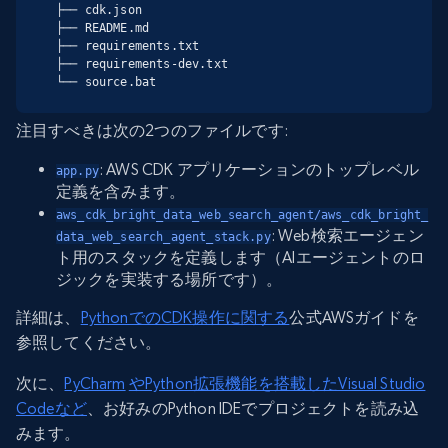
├── cdk.json

├── README.md

├── requirements.txt

├── requirements-dev.txt

└── source.bat
注目すべきは次の2つのファイルです:
: AWS CDK アプリケーションのトップレベル
app.py
定義を含みます。
aws_cdk_bright_data_web_search_agent/aws_cdk_bright_
: Web検索エージェン
data_web_search_agent_stack.py
ト用のスタックを定義します（AIエージェントのロ
ジックを実装する場所です）。
詳細は、
PythonでのCDK操作に関する
公式AWSガイドを
参照してください。
次に、
PyCharm
やPython拡張機能を搭載したVisual Studio
Codeなど
、お好みのPython IDEでプロジェクトを読み込
みます。