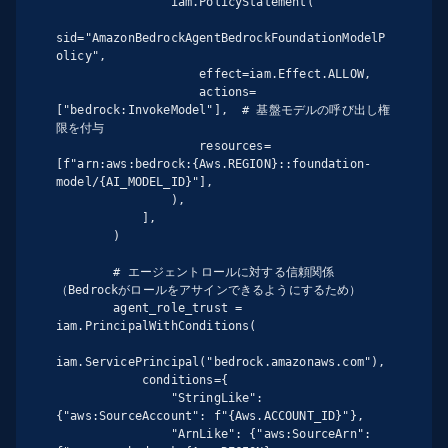
                iam.PolicyStatement(

sid="AmazonBedrockAgentBedrockFoundationModelP
olicy",

                    effect=iam.Effect.ALLOW,

                    actions=
["bedrock:InvokeModel"],  # 基盤モデルの呼び出し権
限を付与

                    resources=
[f"arn:aws:bedrock:{Aws.REGION}::foundation-
model/{AI_MODEL_ID}"],

                ),

            ],

        )

        # エージェントロールに対する信頼関係
（Bedrockがロールをアサインできるようにするため）

        agent_role_trust = 
iam.PrincipalWithConditions(

iam.ServicePrincipal("bedrock.amazonaws.com"),

            conditions={

                "StringLike": 
{"aws:SourceAccount": f"{Aws.ACCOUNT_ID}"},

                "ArnLike": {"aws:SourceArn": 