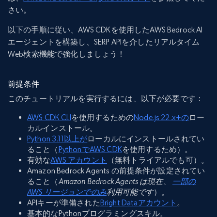
さい。
以下の手順に従い、AWS CDKを使用したAWS Bedrock AI
エージェントを構築し、SERP APIを介したリアルタイム
Web検索機能で強化しましょう！
前提条件
このチュートリアルを実行するには、以下が必要です：
AWS CDK CLI
を使用するための
Node.js 22.x+の
ロー
カルインストール。
Python 3.11以上が
ローカルにインストールされてい
ること（
PythonでAWS CDK
を使用するため）。
有効な
AWS アカウント
（無料トライアルでも可）。
Amazon Bedrock Agents の前提条件が設定されてい
ること（
Amazon Bedrock Agents は現在
、
一部の
AWS リージョンでのみ
利用可能です
）。
APIキーが準備された
Bright Dataアカウント
。
基本的なPythonプログラミングスキル。