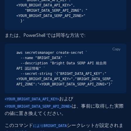
<YOUR_BRIGHT_DATA_API_KEY>",

    "BRIGHT_DATA_SERP_API_ZONE": "
<YOUR_BRIGHT_DATA_SERP_API_ZONE>"

  }'
または、PowerShell では同等な方法で:
Copy
aws secretsmanager create-secret `

  --name "BRIGHT_DATA" `

  --description "Bright Data SERP API 統合用 
API 認証情報" `

  --secret-string '{"BRIGHT_DATA_API_KEY":"
<YOUR_BRIGHT_DATA_API_KEY>","BRIGHT_DATA_SERP_
API_ZONE":"<YOUR_BRIGHT_DATA_SERP_API_ZONE>"}'
および
<YOUR_BRIGHT_DATA_API_KEY>
は、事前に取得した実際
<YOUR_BRIGHT_DATA_SERP_API_ZONE>
の値に置き換えてください。
このコマンド
シークレットが設定されま
によりBRIGHT_DATA