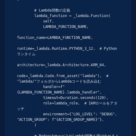
        # Lambda関数の定義

        lambda_function = _lambda.Function(

            self,

            LAMBDA_FUNCTION_NAME,

function_name=LAMBDA_FUNCTION_NAME,

runtime=_lambda.Runtime.PYTHON_3_12,  # Python
ランタイム

architecture=_lambda.Architecture.ARM_64,

code=_lambda.Code.from_asset("lambda"),  # 
"lambda/"フォルダからLambdaコードを読み込む

            handler=f"
{LAMBDA_FUNCTION_NAME}.lambda_handler",

            timeout=Duration.seconds(120),

            role=lambda_role,  # IAMロールをアタ
ッチ

            environment={"LOG_LEVEL": "DEBUG", 
"ACTION_GROUP": f"{ACTION_GROUP_NAME}"},

        )

        # BedrockサービスがLambda関数を呼び出せるよ