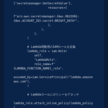
["secretsmanager:GetSecretValue"],

                    resources=[

f"arn:aws:secretsmanager:{Aws.REGION}:
{Aws.ACCOUNT_ID}:secret:BRIGHT_DATA*",

                    ],

                ),

            ],

        )

        # Lambda関数用のIAMロールを定義

        lambda_role = iam.Role(

            self,

            "LambdaRole",

            role_name=f"
{LAMBDA_FUNCTION_NAME}_role",

assumed_by=iam.ServicePrincipal("lambda.amazon
aws.com"),

        )

        # Lambdaロールにポリシーをアタッチ

lambda_role.attach_inline_policy(lambda_policy
)
