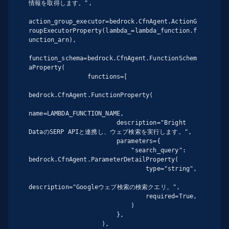
情報を取得します。",

action_group_executor=bedrock.CfnAgent.ActionG
roupExecutorProperty(lambda_=lambda_function.f
unction_arn),

function_schema=bedrock.CfnAgent.FunctionSchem
aProperty(

                functions=[

bedrock.CfnAgent.FunctionProperty(

name=LAMBDA_FUNCTION_NAME,

                        description="Bright 
DataのSERP APIと連携し、ウェブ検索を実行します。",

                        parameters={

                            "search_query": 
bedrock.CfnAgent.ParameterDetailProperty(

                                type="string",

description="Googleウェブ検索の検索クエリ。",

                                required=True,

                            )

                        },

                    ),
