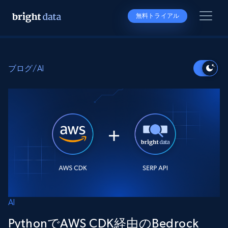
無料トライアル
ブログ
/
AI
AI
PythonでAWS CDK経由のBedrock