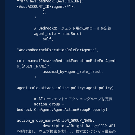
f"arn:aws:bedrock:{Aws.REGION}:
{Aws.ACCOUNT_ID}:agent/*"},

            },

        )

        # Bedrockエージェント用のIAMロールを定義

        agent_role = iam.Role(

            self,

"AmazonBedrockExecutionRoleForAgents",

role_name=f"AmazonBedrockExecutionRoleForAgent
s_{AGENT_NAME}",

            assumed_by=agent_role_trust,

        )

agent_role.attach_inline_policy(agent_policy)

        # AIエージェントのアクショングループを定義

        action_group = 
bedrock.CfnAgent.AgentActionGroupProperty(

action_group_name=ACTION_GROUP_NAME,

            description="Bright DataのSERP API
を呼び出し、ウェブ検索を実行し、検索エンジンから最新の