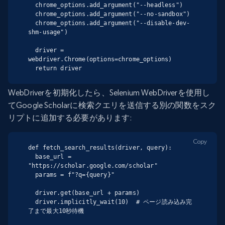
  chrome_options.add_argument("--headless")

  chrome_options.add_argument("--no-sandbox")

  chrome_options.add_argument("--disable-dev-
shm-usage")

  driver = 
webdriver.Chrome(options=chrome_options)

  return driver
WebDriverを初期化したら、Selenium WebDriverを使用し
てGoogle Scholarに検索クエリを送信する別の関数をスク
リプトに追加する必要があります:
Copy
def fetch_search_results(driver, query):

  base_url = 
"https://scholar.google.com/scholar"

  params = f"?q={query}"

  driver.get(base_url + params)

  driver.implicitly_wait(10)  # ページ読み込み完
了まで最大10秒待機
