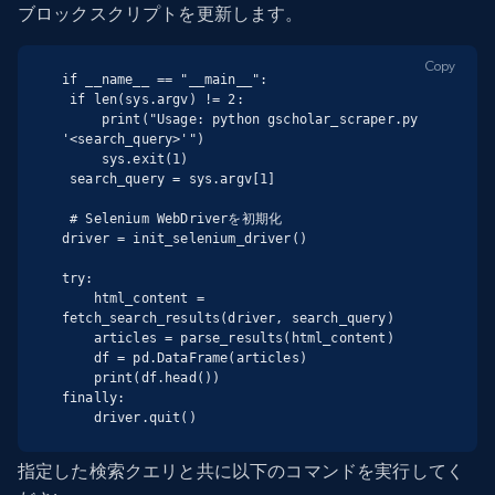
ブロックスクリプトを更新します。
Copy
if __name__ == "__main__":

 if len(sys.argv) != 2:

     print("Usage: python gscholar_scraper.py 
'<search_query>'")

     sys.exit(1)

 search_query = sys.argv[1]

 # Selenium WebDriverを初期化

driver = init_selenium_driver()

try:

    html_content = 
fetch_search_results(driver, search_query)

    articles = parse_results(html_content)

    df = pd.DataFrame(articles)

    print(df.head())

finally:

    driver.quit()
指定した検索クエリと共に以下のコマンドを実行してく