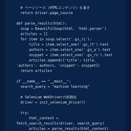
  # ページソース（HTMLコンテンツ）を返す

  return driver.page_source

def parse_results(html):

  soup = BeautifulSoup(html, 'html.parser')

  articles = []

  for item in soup.select('.gs_ri'):

      title = item.select_one('.gs_rt').text

      authors = item.select_one('.gs_a').text

      snippet = item.select_one('.gs_rs').text

      articles.append({'title': title, 
'authors': authors, 'snippet': snippet})

  return articles

if __name__ == "__main__":

  search_query = "machine learning"

  # Selenium WebDriverの初期化

  driver = init_selenium_driver()

  try:

      html_content = 
fetch_search_results(driver, search_query)

      articles = parse_results(html_content)
