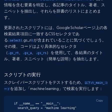
情報を含む要素を特定し、各記事のタイトル、著者、ス
ニペットを抽出し、それらを辞書のリストにまとめま
す。
更新されたスクリプトには、Google Scholarページ上の各
検索結果項目に一致するCSSセレクタであ
る
.gs_ri
が含まれていることに気づくでしょう。
.select(
)
その後、コードはより具体的なセレクタ
（
、
、
）を使用して、各結果のタイト
.gs_rt
.gs_a
.gs_rs
ル、著者、スニペット（簡単な説明）を抽出します。
スクリプトの実行
スクレイパースクリプトをテストするため、
以下の_main_コ
を追加し「machine learning」で検索を実行します：
ード
Copy
if __name__ == "__main__":

  search_query = "machine learning"
