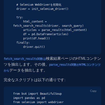
  # Selenium WebDriverを初期化

  driver = init_selenium_driver()

  try:

      html_content = 
fetch_search_results(driver, search_query)

      articles = parse_results(html_content)

      df = pd.DataFrame(articles)

      print(df.head())

  finally:

      driver.quit()
検索結果ページのHTMLコンテン
fetch_search_results関数は
ツを抽出します。その後、
parse_results関数がHTMLコンテンツ
データを抽出します。
から
完全なスクリプトは以下の通りです:
Copy
from bs4 import BeautifulSoup

import pandas as pd

from selenium import webdriver
