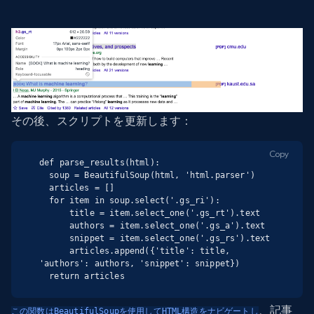
その後、スクリプトを更新します：
Copy
def parse_results(html):

  soup = BeautifulSoup(html, 'html.parser')

  articles = []

  for item in soup.select('.gs_ri'):

      title = item.select_one('.gs_rt').text

      authors = item.select_one('.gs_a').text

      snippet = item.select_one('.gs_rs').text

      articles.append({'title': title, 
'authors': authors, 'snippet': snippet})

  return articles
、記事
この関数はBeautifulSoupを使用してHTML構造をナビゲートし