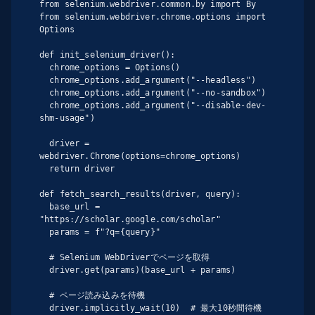
from selenium.webdriver.common.by import By

from selenium.webdriver.chrome.options import 
Options

def init_selenium_driver():

  chrome_options = Options()

  chrome_options.add_argument("--headless")

  chrome_options.add_argument("--no-sandbox")

  chrome_options.add_argument("--disable-dev-
shm-usage")

  driver = 
webdriver.Chrome(options=chrome_options)

  return driver

def fetch_search_results(driver, query):

  base_url = 
"https://scholar.google.com/scholar"

  params = f"?q={query}"

  # Selenium WebDriverでページを取得

  driver.get(params)(base_url + params)

  # ページ読み込みを待機

  driver.implicitly_wait(10)  # 最大10秒間待機
