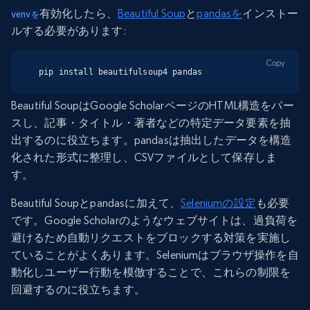
有効化したら、
Beautiful Soup
と
pandasを
インストー
venvを
ルする必要があります:
Copy
pip install beautifulsoup4 pandas
Beautiful SoupはGoogle ScholarページのHTML構造をパー
スし、記事・タイトル・著者などの特定データ要素を抽
出するのに役立ちます。pandasは抽出したデータを構造
化された形式に整理し、CSVファイルとして保存しま
す。
Beautiful Soupとpandasに加えて、
Seleniumの設定
も必要
です。Google Scholarのようなウェブサイトは、過負荷を
避けるため自動リクエストをブロックする対策を実施し
ていることがよくあります。Seleniumはブラウザ操作を自
動化しユーザー行動を模倣することで、これらの制限を
回避するのに役立ちます。