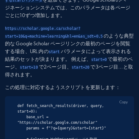
するstartパラメータ
ジネーションシステムでは、このパラメータは各ページ
ごとに10ずつ増加します。
https://scholar.google.ca/scholar?
のような典型
start=10&q=machine+learning&hl=en&as_sdt=0,5
的な Google Scholar ページリンクの最初のページを閲覧
する場合、URL 内の
パラメータによって表示される
start
結果のセットが決まります。 例えば、
で最初のペ
start=0
ージ、
で2ページ目、
で3ページ目…と取
start=10
start=20
得されます。
この処理に対応するようスクリプトを更新します：
Copy
def fetch_search_results(driver, query, 
start=0):

    base_url = 
"https://scholar.google.com/scholar"

    params = f"?q={query}&start={start}"
