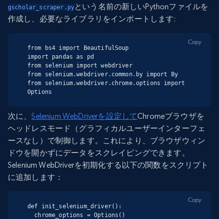
という名前の新しいPythonファイルを
gscholar_scraper.py
作成し、必要なライブラリをインポートします:
Copy
from bs4 import BeautifulSoup

import pandas as pd

from selenium import webdriver

from selenium.webdriver.common.by import By

from selenium.webdriver.chrome.options import 
Options
次に、
Selenium WebDriverを設定して
Chromeブラウザを
ヘッドレスモード（グラフィカルユーザーインターフェ
ースなし）で制御します。これにより
、
ブラウザウィン
ドウを開かずにデータをスクレイピングできます。
Selenium WebDriverを初期化する以下の関数をスクリプト
に追加します：
Copy
def init_selenium_driver():

  chrome_options = Options()
