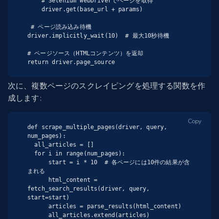
    # Selenium WebDriverでページを取得

    driver.get(base_url + params)

 # ページ読み込み待機

driver.implicitly_wait(10)  # 最大10秒待機

# ページソース（HTMLコンテンツ）を返却

return driver.page_source
次に、複数ページのスクレイピングを処理する関数を作
成します:
Copy
def scrape_multiple_pages(driver, query, 
num_pages):

  all_articles = []

  for i in range(num_pages):

      start = i * 10  # 各ページには10件の結果が含
まれる

      html_content = 
fetch_search_results(driver, query, 
start=start)

      articles = parse_results(html_content)

      all_articles.extend(articles)
