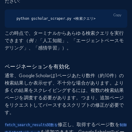
ださい:
Copy
python gscholar_scraper.py <検索クエリ>
この時点で、ターミナルからあらゆる検索クエリを実行
できます（
例：
「人工知能」、「エージェントベースモ
デリング」、「感情学習」）。
ページネーションを有効化
通常、Google Scholarは1ページあたり数件（約10件）の
検索結果しか表示せず、不十分な場合があります。より
多くの結果をスクレイピングするには、複数の検索結果
ページを調査する必要があります。つまり、追加ページ
をリクエストしてパースするスクリプトの修正が必要で
す。
修正し、取得するページ数を
fetch_search_results関数を
制御
を追加できます。Google Scholarのペー