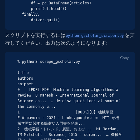
      df = pd.DataFrame(articles)

      print(df.head())

  finally:

      driver.quit()
スクリプトを実行するには
を実
python gscholar_scraper.py
行してください。出力は次のようになります:
Copy
% python3 scrape_gscholar.py

title                                            
authors                                            
snippet

0    [PDF][PDF] Machine learning algorithms-a 
review  B Mahesh - International Journal of 
Science an...  … Here‟sa quick look at some of 
the commonly u...

1                         [BOOK][B] 機械学習               
E Alpaydin - 2021 - books.google.com  MIT が機
械学習に関する簡潔な入門書を発表...

2  機械学習：トレンド、展望、および...  MI Jordan、
TM Mitchell - Science、2015 - scien...  … 機械学