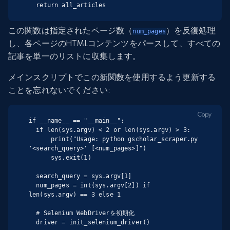
  return all_articles
この関数は指定されたページ数（
）を反復処理
num_pages
し、各ページのHTMLコンテンツをパースして、すべての
記事を単一のリストに収集します。
メインスクリプトでこの新関数を使用するよう更新する
ことを忘れないでください:
Copy
if __name__ == "__main__":

  if len(sys.argv) < 2 or len(sys.argv) > 3:

      print("Usage: python gscholar_scraper.py 
'<search_query>' [<num_pages>]")

      sys.exit(1)

  search_query = sys.argv[1]

  num_pages = int(sys.argv[2]) if 
len(sys.argv) == 3 else 1

  # Selenium WebDriverを初期化

  driver = init_selenium_driver()
