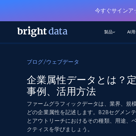
今すぐサインア
製品
AI
ウェブアクセスAPI
マルチモーダルトレーニング
WEBアクセスAPI
ツール
ブログ
/
ウェブデータ
Web Unlocker API
動画と音声データ
Web Unlocker API
から始まる
$1/1k req
1つのAPIでブロックとCAPTCHAを解
より多くのデータで、より少ない障
FREE TIER
企業属性データとは？
ーニング
統合
Discover API
FREE
から始まる
クロールAPI
事例、活用方法
ビデオフィード – VLA対応済み
$1/1k req
Always live web discovery for agents
ブラウザ拡張機能
ヒューマノイドロボットのポリシー
めの継続的かつターゲットを絞った
SERP API
SERP API
から始まる
ファームグラフィックデータは、業界、規
画を取得
ネットワークステータス
$1/1k req
オンデマンドですばやく容易に検索
FREE TIER
ンをスクレイピング
どの企業属性を記述します。B2Bセグメン
データパッケージ
グーグル
ビング
ダックダックゴ
から始まる
とアウトリーチにおけるその種類、用途、
Scraping Browser
あらゆる業界向けのLLM対応データセ
$5/GB
ヤンデックス
入手
クティスを学びましょう。
Scraping Browser