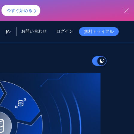
！
今すぐ始める
お問い合わせ
ログイン
JA
無料トライアル
ータ
ータと洞察
ソース
会社情報
Startup Program
Retail Intelligence
から始まる
NEW
リテールインサイト
$2000/mo
リアルタイムのECインサイトとAI搭載レコ
メンデーションを提供
パートナープログラム
Demo Agents
Managed Data
から始まる
マネージドデータサービス
$1500/mo
Acquisition
トラストセンター
カスタマイズされたエンタープライズグレ
Integrations
ードのデータ収集
SDK Bright
Deep Lookup
BETA
ウェブデータで複雑検索
Bright Initiative