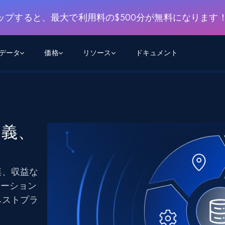
ップすると、最大で利用料の$500分が無料になります
用データ
価格
リソース
ドキュメント
AGENTIC WEB EXECUTION
データフィード
データ
デ
デ
リ
学習ハブ
検索と抽出
スクレーパー
スクレイパーAPI
から始まる
$1
$0.75/1k rec
決
壁でトレ
AIアプリがWebを検索・クロールできるよう
600以上のウェブサイトからリアルタイム
FREE TIER
定義、
にする
データを取得
ブログ
Scraper Studio
リンクトイン
eコマース
から始まる
エージェントブラウザ
$1/1k req
ソーシャルメディア
チャットGPT
ケーススタディ
FREE TIER
学習のた
エージェントがウェブサイトを閲覧し、行動
AIスクレイパースタジオ
ウェブ動
できるようにする
模、収益な
から始まる
どのサイトもデータパイプラインに変換
データセットマーケットプレイス
オンラインセミナー
エンジ
$250/100K rec
ブライトデータMCP
FREE
テーション
データセットマーケットプレイス
ウェブを解き放つオールインワンツールキッ
から始まる
プロキシロケーション
ベストプラ
Data Firehose
ットを
ト
事前収集された600以上のドメインからの
$0.2/1k HTML
データ
リンクトイン
eコマース
マスタークラス