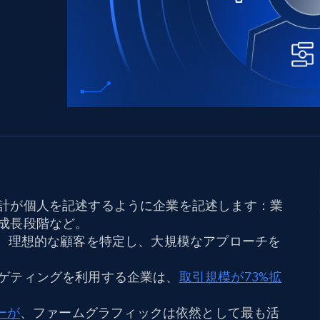
ングに
ソーシャルメディア
不動産
Data Firehose
ビデオ
Real-time web data, delivered as it’s
collected
から始まる
データセンタープロキシ
$0.9/IP
B
ISPプロキシ
ロー
70万以上の完全準拠の静的住宅用プロキシ
で信頼
計が個人を記述するように企業を記述します：業
成長段階など。
し、理想的な顧客を特定し、大規模なアプローチを
ゲティングを利用する企業は、
取引規模が73%拡
ーが
、ファームグラフィックは依然として最も活