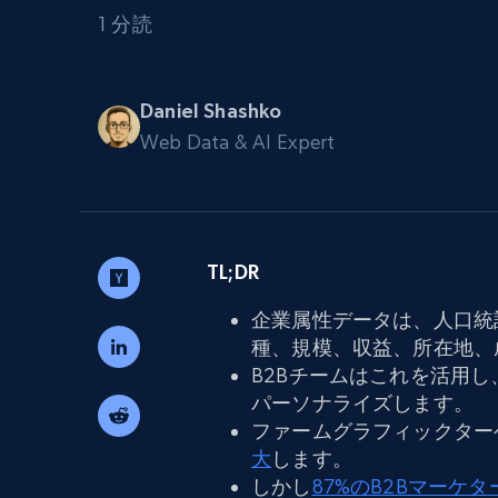
組み込みのブロック解除とホスティ
プロキシサービス
よるスクレイピングブラウザの設定
1 分読
住宅用プロキシ
から始まる
$5
$2.5/G
50% OFF
Daniel Shashko
プロキシサービス
Web Data & AI Expert
から始まる
ISPプロキシ
$1.3/IP
住宅用プロキシ
50% OFF
400M+ 実際のピアデバイスからのグ
バルIP
TL;DR
データセンタープロキシ
効率的なデータ抽出を実現する高速
性の高いプロキシ
企業属性データは、人口統
種、規模、収益、所在地、
B2Bチームはこれを活用
パーソナライズします。
ファームグラフィックター
大
します。
しかし
87%のB2Bマーケタ