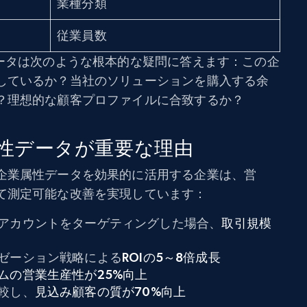
業種分類
従業員数
データは次のような根本的な疑問に答えます：この企
しているか？当社のソリューションを購入する余
？理想的な顧客プロファイルに合致するか？
属性データが重要な理由
企業属性データを効果的に活用する企業は、営
て測定可能な改善を実現しています：
アカウントをターゲティングした場合、
取引規模
ゼーション戦略による
ROIの5～8倍成長
ムの営業生産性が25%向上
較し、
見込み顧客の質が70%向上