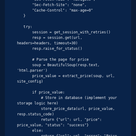
       "Sec-Fetch-Site": "none",

       "Cache-Control": "max-age=0"

   }

   try:

       session = get_session_with_retries()

       resp = session.get(url, 
headers=headers, timeout=30)

       resp.raise_for_status()

       # Parse the page for price

       soup = BeautifulSoup(resp.text, 
'html.parser')

       price_value = extract_price(soup, url, 
site_config)

       if price_value:

           # Store in database (implement your 
storage logic here)

           store_price_data(url, price_value, 
resp.status_code)

           return {"url": url, "price": 
price_value, "status": "success"}

       else:

           return {"url": url, "error": "Price 