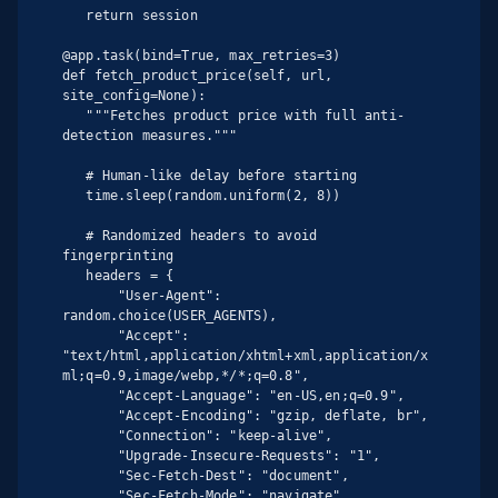
   return session

@app.task(bind=True, max_retries=3)

def fetch_product_price(self, url, 
site_config=None):

   """Fetches product price with full anti-
detection measures."""

   # Human-like delay before starting

   time.sleep(random.uniform(2, 8))

   # Randomized headers to avoid 
fingerprinting

   headers = {

       "User-Agent": 
random.choice(USER_AGENTS),

       "Accept": 
"text/html,application/xhtml+xml,application/x
ml;q=0.9,image/webp,*/*;q=0.8",

       "Accept-Language": "en-US,en;q=0.9",

       "Accept-Encoding": "gzip, deflate, br",

       "Connection": "keep-alive",

       "Upgrade-Insecure-Requests": "1",

       "Sec-Fetch-Dest": "document",

       "Sec-Fetch-Mode": "navigate",
