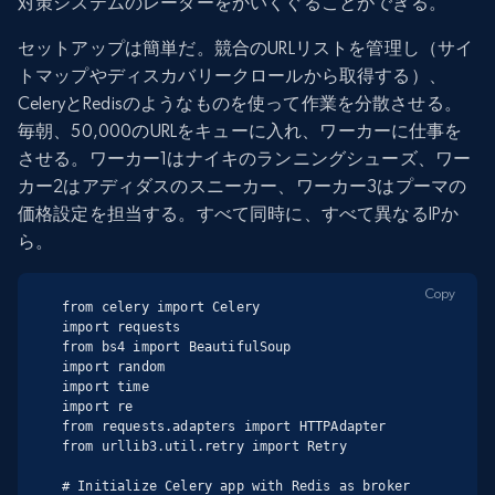
対策システムのレーダーをかいくぐることができる。
セットアップは簡単だ。競合のURLリストを管理し（サイ
トマップやディスカバリークロールから取得する）、
CeleryとRedisのようなものを使って作業を分散させる。
毎朝、50,000のURLをキューに入れ、ワーカーに仕事を
させる。ワーカー1はナイキのランニングシューズ、ワー
カー2はアディダスのスニーカー、ワーカー3はプーマの
価格設定を担当する。すべて同時に、すべて異なるIPか
ら。
Copy
from celery import Celery

import requests

from bs4 import BeautifulSoup

import random

import time

import re

from requests.adapters import HTTPAdapter

from urllib3.util.retry import Retry

# Initialize Celery app with Redis as broker
