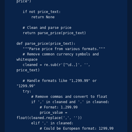
price")

   if not price_text:

       return None

   # Clean and parse price

   return parse_price(price_text)

def parse_price(price_text):

   """Parse price from various formats."""

   # Remove common currency symbols and 
whitespace

   cleaned = re.sub(r'[^\d.,]', '', 
price_text)

   # Handle formats like "1,299.99" or 
"1299.99"

   try:

       # Remove commas and convert to float

       if ',' in cleaned and '.' in cleaned:

           # Format: 1,299.99

           price_value = 
float(cleaned.replace(',', ''))

       elif ',' in cleaned:

           # Could be European format: 1299,99
