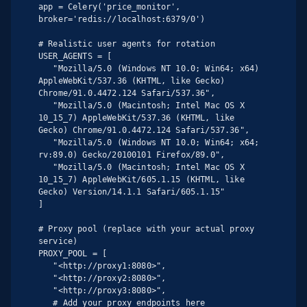
app = Celery('price_monitor', 
broker='redis://localhost:6379/0')

# Realistic user agents for rotation

USER_AGENTS = [

   "Mozilla/5.0 (Windows NT 10.0; Win64; x64) 
AppleWebKit/537.36 (KHTML, like Gecko) 
Chrome/91.0.4472.124 Safari/537.36",

   "Mozilla/5.0 (Macintosh; Intel Mac OS X 
10_15_7) AppleWebKit/537.36 (KHTML, like 
Gecko) Chrome/91.0.4472.124 Safari/537.36",

   "Mozilla/5.0 (Windows NT 10.0; Win64; x64; 
rv:89.0) Gecko/20100101 Firefox/89.0",

   "Mozilla/5.0 (Macintosh; Intel Mac OS X 
10_15_7) AppleWebKit/605.1.15 (KHTML, like 
Gecko) Version/14.1.1 Safari/605.1.15"

]

# Proxy pool (replace with your actual proxy 
service)

PROXY_POOL = [

   "<http://proxy1:8080>",

   "<http://proxy2:8080>",

   "<http://proxy3:8080>",

   # Add your proxy endpoints here
