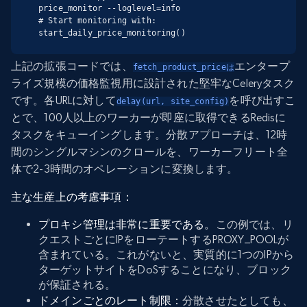
price_monitor --loglevel=info

# Start monitoring with: 
start_daily_price_monitoring()
上記の拡張コードでは、
エンタープ
fetch_product_priceは
ライズ規模の価格監視用に設計された堅牢なCeleryタスク
です。各URLに対して
を呼び出すこ
delay(url, site_config)
とで、100人以上のワーカーが即座に取得できるRedisに
タスクをキューイングします。分散アプローチは、12時
間のシングルマシンのクロールを、ワーカーフリート全
体で2-3時間のオペレーションに変換します。
主な生産上の考慮事項：
プロキシ管理は非常に重要である。
この例では、リ
クエストごとにIPをローテートするPROXY_POOLが
含まれている。これがないと、実質的に1つのIPから
ターゲットサイトをDoSすることになり、ブロック
が保証される。
ドメインごとのレート制限：
分散させたとしても、