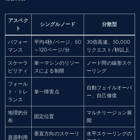
アスペク
シングルノード
分散型
ト
パフォー
平均4秒/ページ、60
30倍高速、50,000
マンス
～120ページ/分
リクエスト/秒以上
スケーラ
単一マシンのリソー
ノード間の線形スケ
ビリティ
スによる制限
ーリング
フォール
自動フェイルオーバ
ト・トレ
単一障害点
ー、自己修復
ランス
地理的分
マルチリージョン展
固定位置
布
開
垂直方向のスケーリ
水平スケーリングの
資源利用