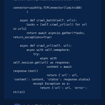
connector=aiohttp.TCPConnector(limit=100)

        )

    async def crawl_batch(self, urls):

        tasks = [self.crawl_url(url) for url 
in urls]

        return await asyncio.gather(*tasks, 
return_exceptions=True)

    async def crawl_url(self, url):

        async with self.semaphore:

            try:

                async with 
self.session.get(url) as response:

                    content = await 
response.text()

                    return {'url': url, 
'content': content, 'status': response.status}

            except Exception as e:

                return {'url': url, 'error': 
str(e)}