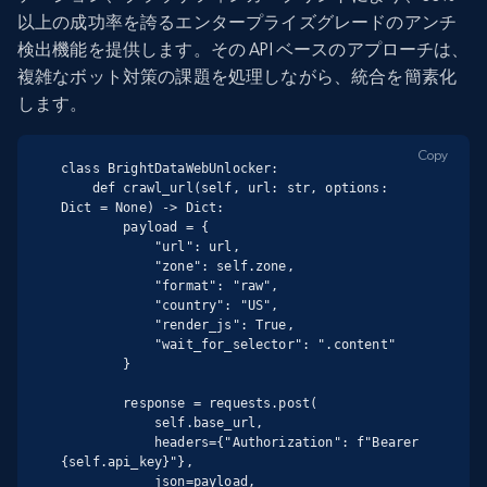
以上の成功率を誇るエンタープライズグレードのアンチ
検出機能を提供します。その API ベースのアプローチは、
複雑なボット対策の課題を処理しながら、統合を簡素化
します。
Copy
class BrightDataWebUnlocker:

    def crawl_url(self, url: str, options: 
Dict = None) -> Dict:

        payload = {

            "url": url,

            "zone": self.zone,

            "format": "raw",

            "country": "US",

            "render_js": True,

            "wait_for_selector": ".content"

        }

        response = requests.post(

            self.base_url,

            headers={"Authorization": f"Bearer 
{self.api_key}"},

            json=payload,
