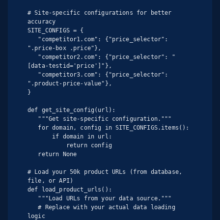
# Site-specific configurations for better 
accuracy

SITE_CONFIGS = {

   "competitor1.com": {"price_selector": 
".price-box .price"},

   "competitor2.com": {"price_selector": "
[data-testid='price']"},

   "competitor3.com": {"price_selector": 
".product-price-value"},

}

def get_site_config(url):

   """Get site-specific configuration."""

   for domain, config in SITE_CONFIGS.items():

       if domain in url:

           return config

   return None

# Load your 50k product URLs (from database, 
file, or API)

def load_product_urls():

   """Load URLs from your data source."""

   # Replace with your actual data loading 
logic
