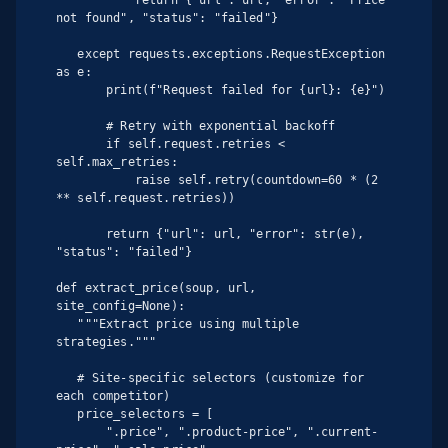
not found", "status": "failed"}

   except requests.exceptions.RequestException 
as e:

       print(f"Request failed for {url}: {e}")

       # Retry with exponential backoff

       if self.request.retries < 
self.max_retries:

           raise self.retry(countdown=60 * (2 
** self.request.retries))

       return {"url": url, "error": str(e), 
"status": "failed"}

def extract_price(soup, url, 
site_config=None):

   """Extract price using multiple 
strategies."""

   # Site-specific selectors (customize for 
each competitor)

   price_selectors = [

       ".price", ".product-price", ".current-