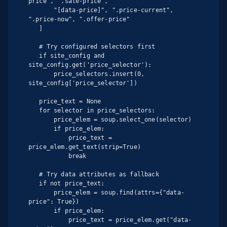
price", ".sale-price",

       "[data-price]", ".price-current", 
".price-now", ".offer-price"

   ]

   # Try configured selectors first

   if site_config and 
site_config.get('price_selector'):

       price_selectors.insert(0, 
site_config['price_selector'])

   price_text = None

   for selector in price_selectors:

       price_elem = soup.select_one(selector)

       if price_elem:

           price_text = 
price_elem.get_text(strip=True)

           break

   # Try data attributes as fallback

   if not price_text:

       price_elem = soup.find(attrs={"data-
price": True})

       if price_elem:

           price_text = price_elem.get("data-