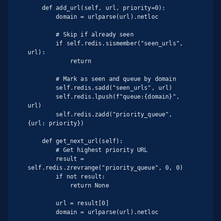
    def add_url(self, url, priority=0):

        domain = urlparse(url).netloc

        # Skip if already seen

        if self.redis.sismember("seen_urls", 
url):

            return

        # Mark as seen and queue by domain

        self.redis.sadd("seen_urls", url)

        self.redis.lpush(f"queue:{domain}", 
url)

        self.redis.zadd("priority_queue", 
{url: priority})

    def get_next_url(self):

        # Get highest priority URL

        result = 
self.redis.zrevrange("priority_queue", 0, 0)

        if not result:

            return None

        url = result[0]

        domain = urlparse(url).netloc
