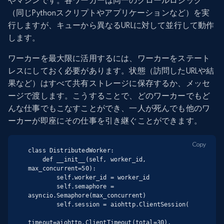
やマシンです。各ワーカーは同一のクロールロジック
（同じPythonスクリプトやアプリケーションなど）を実
行しますが、キューから異なるURLに対して並行して動作
します。
ワーカーを最大限に活用するには、ワーカーをステート
レスにしておく必要があります。状態（訪問したURLや結
果など）はすべて共有ストレージに保存するか、メッセ
ージで渡します。こうすることで、どのワーカーでもど
んな仕事でもこなすことができ、一人が死んでも他のワ
ーカーが即座にその仕事を引き継ぐことができます。
Copy
class DistributedWorker:

    def __init__(self, worker_id, 
max_concurrent=50):

        self.worker_id = worker_id

        self.semaphore = 
asyncio.Semaphore(max_concurrent)

        self.session = aiohttp.ClientSession(

timeout=aiohttp.ClientTimeout(total=30),
