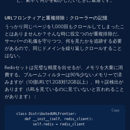
ど、素早く何かを動かしたいときに最適です。
URLフロンティアと重複排除：クローラーの記憶
うっかり同じページを1,000回もクロールしてしまったこ
とはありませんか？そんな時に役立つのが重複排除だ。
サーバーの礼儀を守りつつ、何を見たかを追跡する必要
があるので、同じドメインを繰り返しクロールすること
はない。
Redisセットは完璧な精度を出せるが、メモリを大量に消
費する。ブルームフィルターは90%少ないメモリーで済
みますが（10億URLで1.2GB対12GB以上）、時々誤検出が
あります（URLを見ているのに見ていないと言われること
があります）：
Copy
class DistributedURLFrontier:

    def __init__(self, redis_client):

        self.redis = redis_client
