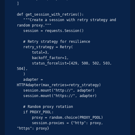
]

def get_session_with_retries():

   """Create a session with retry strategy and 
random proxy."""

   session = requests.Session()

   # Retry strategy for resilience

   retry_strategy = Retry(

       total=3,

       backoff_factor=1,

       status_forcelist=[429, 500, 502, 503, 
504],

   )

   adapter = 
HTTPAdapter(max_retries=retry_strategy)

   session.mount("http://", adapter)

   session.mount("https://", adapter)

   # Random proxy rotation

   if PROXY_POOL:

       proxy = random.choice(PROXY_POOL)

       session.proxies = {"http": proxy, 
"https": proxy}
