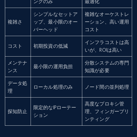
ングのみ
最適化
シンプルなセットア
複雑なオーケストレ
複雑さ
ップ、最小限のオー
ーション、高い運用
バーヘッド
コスト
インフラコストは高
コスト
初期投資の低減
いが、ROIは高い
メンテナ
分散システムの専門
最小限の運用負担
ンス
知識が必要
データ処
ローカル処理のみ
ノード間の並列処理
理
高度なプロキシ管
限定的なIPローテー
探知防止
理、フィンガープリ
ション
ンティング