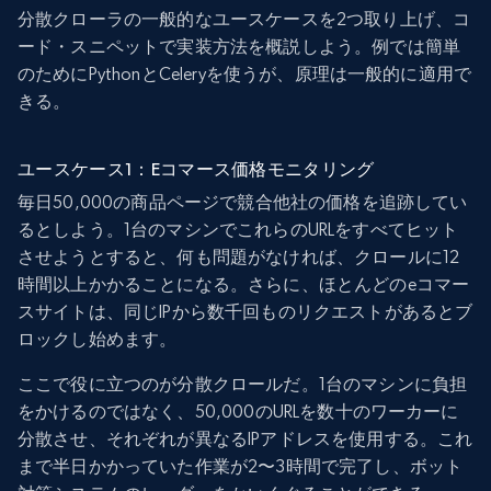
分散クローラの一般的なユースケースを2つ取り上げ、コ
ード・スニペットで実装方法を概説しよう。例では簡単
のためにPythonとCeleryを使うが、原理は一般的に適用で
きる。
ユースケース1：Eコマース価格モニタリング
毎日50,000の商品ページで競合他社の価格を追跡してい
るとしよう。1台のマシンでこれらのURLをすべてヒット
させようとすると、何も問題がなければ、クロールに12
時間以上かかることになる。さらに、ほとんどのeコマー
スサイトは、同じIPから数千回ものリクエストがあるとブ
ロックし始めます。
ここで役に立つのが分散クロールだ。1台のマシンに負担
をかけるのではなく、50,000のURLを数十のワーカーに
分散させ、それぞれが異なるIPアドレスを使用する。これ
まで半日かかっていた作業が2〜3時間で完了し、ボット