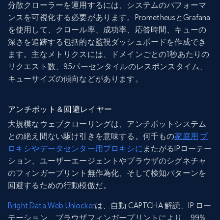
分散クローラーを運用するには、システムのパフォーマ
ンスを可視化する必要があります。PrometheusとGrafana
を使用して、クロール率、成功率、応答時間、キューの
深さを追跡する包括的な監視ダッシュボードを作成でき
ます。主なメトリクスには、ドメインごとの1秒あたりの
リクエスト数、95パーセンタイルのレスポンスタイム、
キューサイズの傾向などがあります。
アンチボット＆回避レイヤー
大規模なウェブクローリングは、アンチボットシステム
との絶え間ない駆け引きを意味する。何千もの
家庭用
プ
ロキシやデータセンター用プロキシに
またがるIPローテー
ション、ユーザーエージェントやブラウザのシグネチャ
のフィンガープリント無作為化、そして検知パターンを
回避するための行動模倣だ。
Bright Data Web Unlocker
は、自動 CAPTCHA 解読、IP ロー
テーション、ブラウザフィンガープリントにより、99%