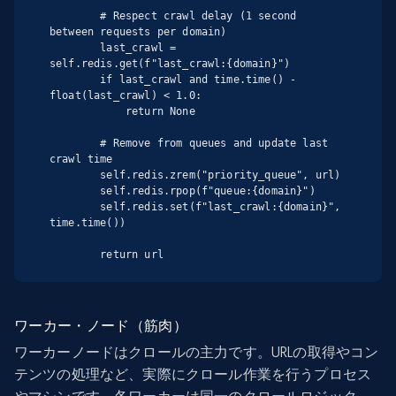
        # Respect crawl delay (1 second 
between requests per domain)

        last_crawl = 
self.redis.get(f"last_crawl:{domain}")

        if last_crawl and time.time() - 
float(last_crawl) < 1.0:

            return None

        # Remove from queues and update last 
crawl time

        self.redis.zrem("priority_queue", url)

        self.redis.rpop(f"queue:{domain}")

        self.redis.set(f"last_crawl:{domain}", 
time.time())

        return url
ワーカー・ノード（筋肉）
ワーカーノードはクロールの主力です。URLの取得やコン
テンツの処理など、実際にクロール作業を行うプロセス