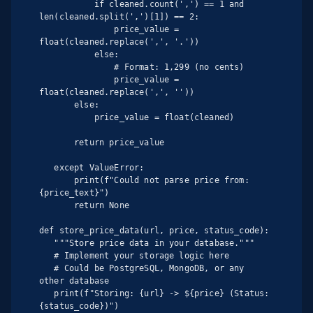
           if cleaned.count(',') == 1 and 
len(cleaned.split(',')[1]) == 2:

               price_value = 
float(cleaned.replace(',', '.'))

           else:

               # Format: 1,299 (no cents)

               price_value = 
float(cleaned.replace(',', ''))

       else:

           price_value = float(cleaned)

       return price_value

   except ValueError:

       print(f"Could not parse price from: 
{price_text}")

       return None

def store_price_data(url, price, status_code):

   """Store price data in your database."""

   # Implement your storage logic here

   # Could be PostgreSQL, MongoDB, or any 
other database

   print(f"Storing: {url} -> ${price} (Status: 
{status_code})")
