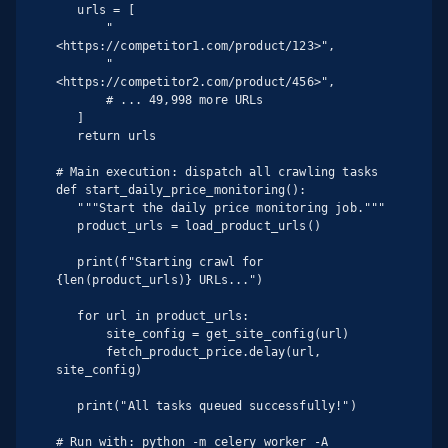
   urls = [

       "
<https://competitor1.com/product/123>",

       "
<https://competitor2.com/product/456>",

       # ... 49,998 more URLs

   ]

   return urls

# Main execution: dispatch all crawling tasks

def start_daily_price_monitoring():

   """Start the daily price monitoring job."""

   product_urls = load_product_urls()

   print(f"Starting crawl for 
{len(product_urls)} URLs...")

   for url in product_urls:

       site_config = get_site_config(url)

       fetch_product_price.delay(url, 
site_config)

   print("All tasks queued successfully!")

# Run with: python -m celery worker -A 