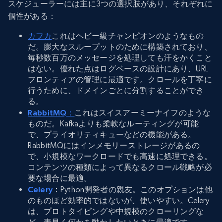
スケジューラーには主に3つの選択肢があり、それぞれに
個性がある：
カフカ
これはヘビー級チャンピオンのようなもの
だ。膨大なスループットのために構築されており、
毎秒数百万のメッセージを処理しても汗をかくこと
はない。優れた点はログベースの設計にあり、URL
フロンティアの管理に最適です。クロールを丁寧に
行うために、ドメインごとに分割することができ
る。
RabbitMQ：
これはスイスアーミーナイフのような
ものだ。Kafkaよりも柔軟なルーティングが可能
で、プライオリティキューなどの機能がある。
RabbitMQにはインメモリーストレージがあるの
で、小規模なワークロードでも高速に処理できる。
コンテンツの種類によって異なるクロール戦略が必
要な場合に最適。
Celery
：
Python開発者の親友。このオプションは他
のものほど効率的ではないが、使いやすい。Celery
は、プロトタイピングや中規模のクローリングな