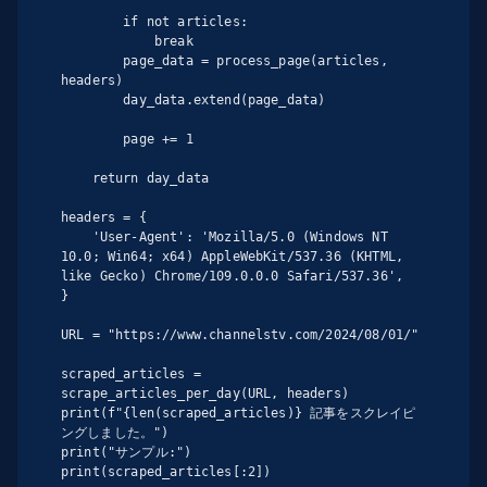
        if not articles:

            break

        page_data = process_page(articles, 
headers)

        day_data.extend(page_data)

        page += 1

    return day_data

headers = {

    'User-Agent': 'Mozilla/5.0 (Windows NT 
10.0; Win64; x64) AppleWebKit/537.36 (KHTML, 
like Gecko) Chrome/109.0.0.0 Safari/537.36',

}

URL = "https://www.channelstv.com/2024/08/01/"

scraped_articles = 
scrape_articles_per_day(URL, headers)

print(f"{len(scraped_articles)} 記事をスクレイピ
ングしました。")

print("サンプル:")

print(scraped_articles[:2])