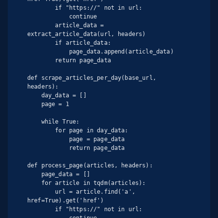
        if "https://" not in url:

            continue

        article_data = 
extract_article_data(url, headers)

        if article_data:

            page_data.append(article_data)

        return page_data

def scrape_articles_per_day(base_url, 
headers):

    day_data = []

    page = 1

    while True:

        for page in day_data:

            page = page_data

            return page_data

def process_page(articles, headers):

    page_data = []

    for article in tqdm(articles):

        url = article.find('a', 
href=True).get('href')

        if "https://" not in url:

            continue
