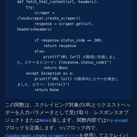
def fetch_html_content(url, headers):

    try:

        scraper = 
cloudscraper.create_scraper()

        response = scraper.get(url, 
headers=headers)

        if response.status_code == 200:

            return response

        else:

            print(f"URL {url} の取得に失敗しまし
た。ステータスコード: {response.status_code}")

            return None

    except Exception as e:

        print(f"URL {url} の取得中にエラーが発生し
ました。エラー: {str(e)}")

        return None
この関数は、スクレイピング対象のURLとリクエストヘッ
ダーを入力パラメータとして受け取り、レスポンスオブ
ジェクトまたは
返します。関数内部では
Noneを
try-except
ブロックを定義します。
ブロック内で、
try
を使用してスクレイパ
cloudscraper.create_scraperメソッド