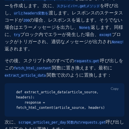
ーを作成します。 次に、
を呼び出
スクレイパー.getメソッド
し、
渡します。レスポンスのステータス
urlとheaders変数を
コードが
の場合、レスポンスを返します。そうでない
200
場合はエラーメッセージを出力し、
返します。同様
Noneを
に、
ブロック内でエラーが発生した場合、
ブロ
try
except
ックがトリガーされ、適切なメッセージが出力され
Noneが
返されます。
その後、スクリプト内のすべての
呼び出しを
requests.get
この
関数に置き換えます。最初に
fetch_html_content
関数で次のように置換します：
extract_article_data
Copy
def extract_article_data(article_source, 
headers):

    response = 
fetch_html_content(article_source, headers)
次に、
呼び出し
scrape_articles_per_day
関数内のrequests.get