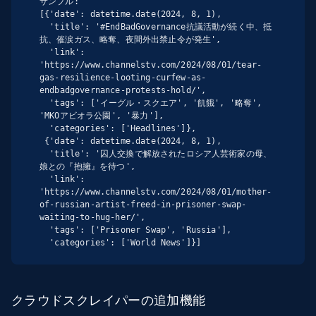
サンプル:

[{'date': datetime.date(2024, 8, 1),

  'title': '#EndBadGovernance抗議活動が続く中、抵
抗、催涙ガス、略奪、夜間外出禁止令が発生',

  'link': 
'https://www.channelstv.com/2024/08/01/tear-
gas-resilience-looting-curfew-as-
endbadgovernance-protests-hold/',

  'tags': ['イーグル・スクエア', '飢餓', '略奪', 
'MKOアビオラ公園', '暴力'],

  'categories': ['Headlines']},

 {'date': datetime.date(2024, 8, 1),

  'title': '囚人交換で解放されたロシア人芸術家の母、
娘との『抱擁』を待つ',

  'link': 
'https://www.channelstv.com/2024/08/01/mother-
of-russian-artist-freed-in-prisoner-swap-
waiting-to-hug-her/',

  'tags': ['Prisoner Swap', 'Russia'],

  'categories': ['World News']}]
クラウドスクレイパーの追加機能