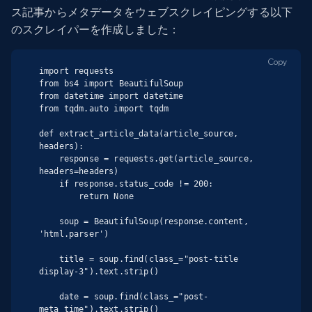
ス記事からメタデータをウェブスクレイピングする以下
のスクレイパーを作成しました：
Copy
import requests

from bs4 import BeautifulSoup

from datetime import datetime

from tqdm.auto import tqdm

def extract_article_data(article_source, 
headers):

    response = requests.get(article_source, 
headers=headers)

    if response.status_code != 200:

        return None

    soup = BeautifulSoup(response.content, 
'html.parser')

    title = soup.find(class_="post-title 
display-3").text.strip()

    date = soup.find(class_="post-
meta_time").text.strip()
