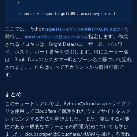
}

response = requests.get(URL, proxies=proxies)
ここでは、Python
を
Requestsライブラリを使用してGETリクエスト
発行し、
指定します。作成
proxiesパラメータ経由でプロキシを
されるプロキシは、Bright Dataのユーザー名、パスワー
ド、ホスト、ポート番号を使用します。特にユーザー名
は、Bright DataのカスタマーIDとゾーン名に基づいて定義
されます。これらはすべてアカウントから取得可能で
す。
まとめ
このチュートリアルでは、Pythonのcloudscraperライブラ
リを使用してCloudflareで保護されたウェブサイトをスク
レイピングする方法を学びました。 また、発生する可能
性のある一般的なエラーとその回避方法についても学び
ました。cloudscraperはCloudflareのIUAMを回避する優れ