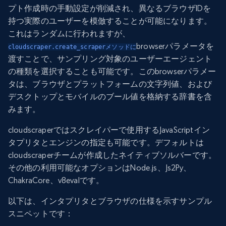
プト作成時の手動設定が削減され、異なるブラウザIDを
持つ実際のユーザーを模倣することが可能になります。
これはランダムに行われますが、
browserパラメータを
cloudscraper.create_scraperメソッドに
渡すことで、サンプリング対象のユーザーエージェント
の種類を選択することも可能です。このbrowserパラメー
タは、ブラウザとプラットフォームの文字列値、および
デスクトップとモバイルのブール値を格納する辞書を含
みます。
cloudscraperではスクレイパーで使用するJavaScriptイン
タプリタとエンジンの指定も可能です。デフォルトは
cloudscraperチームが作成したネイティブソルバーです。
その他の利用可能なオプションはNode.js、Js2Py、
ChakraCore、v8evalです。
以下は、インタプリタとブラウザの仕様を示すサンプル
スニペットです：