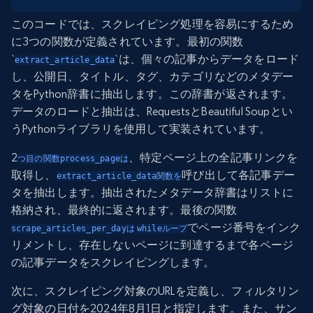
このコードでは、スクレイピング処理を容易にするため
に3つの関数が定義されています。最初の関数
`
`は、個々の記事からデータをロード
extract_article_data
し、公開日、タイトル、タグ、カテゴリなどのメタデー
タをPython辞書に抽出します。この辞書が返されます。
データのロードと抽出は、RequestsとBeautiful Soupとい
うPythonライブラリを使用して実装されています。
2
、特定ページ上の全記事リンクを
つ目の関数process_pageは
取得し、
呼び出して各記事デー
extract_article_data関数を
タを抽出します。抽出されたメタデータ辞書はリストに
格納され、最終的に返されます。最後の関数
でページ番号をインク
scrape_articles_per_dayは
whileループ
リメントし、存在しないページに到達するまで各ページ
の記事データをスクレイピングします。
次に、スクレイピング対象のURLを定義し、フィルタリン
グ対象の日付を2024年8月1日と指定します。また、サン