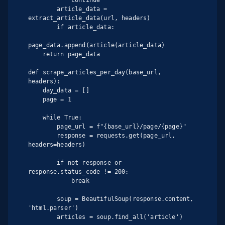
        article_data = 
extract_article_data(url, headers)

        if article_data:

page_data.append(article(article_data)

    return page_data

def scrape_articles_per_day(base_url, 
headers):

    day_data = []

    page = 1

    while True:

        page_url = f"{base_url}/page/{page}"

        response = requests.get(page_url, 
headers=headers)

        if not response or 
response.status_code != 200:

            break

        soup = BeautifulSoup(response.content, 
'html.parser')

        articles = soup.find_all('article')
