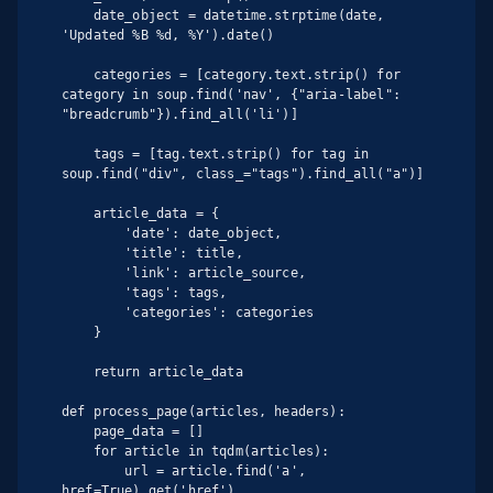
    date_object = datetime.strptime(date, 
'Updated %B %d, %Y').date()

    categories = [category.text.strip() for 
category in soup.find('nav', {"aria-label": 
"breadcrumb"}).find_all('li')]

    tags = [tag.text.strip() for tag in 
soup.find("div", class_="tags").find_all("a")]

    article_data = {

        'date': date_object,

        'title': title,

        'link': article_source,

        'tags': tags,

        'categories': categories

    }

    return article_data

def process_page(articles, headers):

    page_data = []

    for article in tqdm(articles):

        url = article.find('a', 
href=True).get('href')
