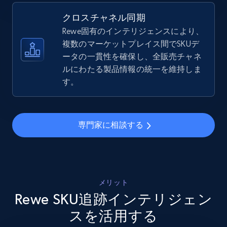
5.4K+
668+
今すぐ始める
クロスチャネル同期
Rewe固有のインテリジェンスにより、
複数のマーケットプレイス間でSKUデ
ータの一貫性を確保し、全販売チャネ
Amazon sellers info
ルにわたる製品情報の統一を維持しま
Seller id, URL, Seller name, Description, Detailed
す。
info, Stars, Feedbacks, Return policy, and more.
2.5K+
378+
今すぐ始める
専門家に相談する
eBay
URL, Product id, Title, Seller name, Seller rating,
メリット
Seller reviews, Breadcrumbs, Root category, and
Rewe SKU追跡インテリジェン
more.
スを活用する