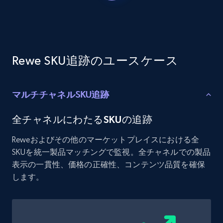
Etsy - Collects data from shop's URL
URL, Product id, Listing inventory id, Title, Rating,
Reviews count shop, Reviews count item, Initial
price, and more.
Rewe SKU追跡のユースケース
1.9K+
323+
今すぐ始める
マルチチャネルSKU追跡
Amazon products search
全チャネルにわたるSKUの追跡
Asin, URL, Name, Sponsored, Initial price, Final
Reweおよびその他のマーケットプレイスにおける全
price, Currency, Sold, and more.
SKUを統一製品マッチングで監視。全チャネルでの製品
表示の一貫性、価格の正確性、コンテンツ品質を確保
1.6K+
181+
今すぐ始める
します。
Target