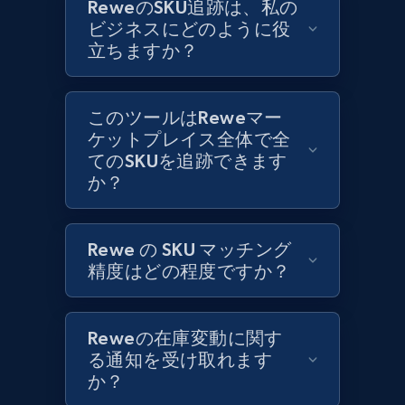
ReweのSKU追跡は、私の
ビジネスにどのように役
立ちますか？
Zara - Products
Category id, Product id, Product name, Price,
Currency, Colour code, Colour, Description, and
このツールはReweマー
more.
ケットプレイス全体で全
てのSKUを追跡できます
1.2K+
208+
今すぐ始める
か？
Rewe の SKU マッチング
Zara - Products - discovery by category url
精度はどの程度ですか？
Category id, Product id, Product name, Price,
Currency, Colour code, Colour, Description, and
more.
Reweの在庫変動に関す
る通知を受け取れます
1.2K+
208+
今すぐ始める
か？