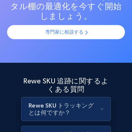
タル棚の最適化を今すぐ開始
Target - Discover products by category url
しましょう。
URL, Product id, Title, Product description,
Rating, Reviews count, Initial price, Discount,
and more.
専門家に相談する
1.3K+
176+
今すぐ始める
Target - Discover products by specified
Rewe SKU 追跡に関するよ
UPC
くある質問
URL, Product id, Title, Product description,
Rating, Reviews count, Initial price, Discount,
and more.
Rewe SKU トラッキング
とは何ですか？
1.3K+
176+
今すぐ始める