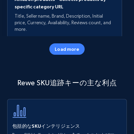
specific category URL
Title, Seller name, Brand, Description, Initial
price, Currency, Availability, Reviews count, and
more.
35.3K+
5.7K+
今すぐ始める
Load more
Amazon products - Collects products by
Rewe SKU追跡キーの主な利点
specific keywords
Title, Seller name, Brand, Description, Initial
price, Currency, Availability, Reviews count, and
more.
35.3K+
5.7K+
今すぐ始める
包括的なSKUインテリジェンス