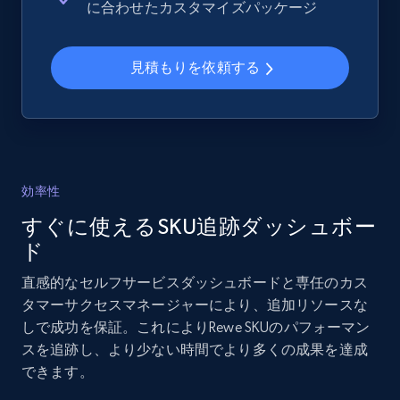
に合わせたカスタマイズパッケージ
and more.
見積もりを依頼する
2.1K+
355+
今すぐ始める
Home Depot US - Gather data on products
using specified keywords
効率性
URL, Domain, Country code, Model number,
すぐに使えるSKU追跡ダッシュボー
Sku, Product id, Product name, Manufacturer,
and more.
ド
直感的なセルフサービスダッシュボードと専任のカス
2.1K+
355+
今すぐ始める
タマーサクセスマネージャーにより、追加リソースな
しで成功を保証。これによりRewe SKUのパフォーマン
スを追跡し、より少ない時間でより多くの成果を達成
できます。
Home Depot US - Discover products by