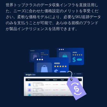
世界トップクラスのデータ収集インフラを直接活用し
Home Depot US - Discovery products by
た、ニーズに合わせた価格設定のメリットを享受くだ
specific category URL
さい。柔軟な価格モデルにより、必要なSKU追跡データ
URL, Domain, Country code, Model number,
のみを支払うことが可能で、あらゆる規模のブランド
Sku, Product id, Product name, Manufacturer,
が製品インテリジェンスを活用できます。
and more.
2.1K+
355+
今すぐ始める
Amazon products global dataset
Title, Seller name, Brand, Description, Initial
price, Currency, Availability, Reviews count, and
more.
2.1K+
375+
今すぐ始める