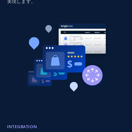
price, Currency, Availability, Reviews count, and
実現します。
more.
2.1K+
375+
今すぐ始める
Amazon products global dataset - Collect
products from Brands URLs
Title, Seller name, Brand, Description, Initial
price, Currency, Availability, Reviews count, and
more.
2.1K+
375+
今すぐ始める
Etsy
INTEGRATION