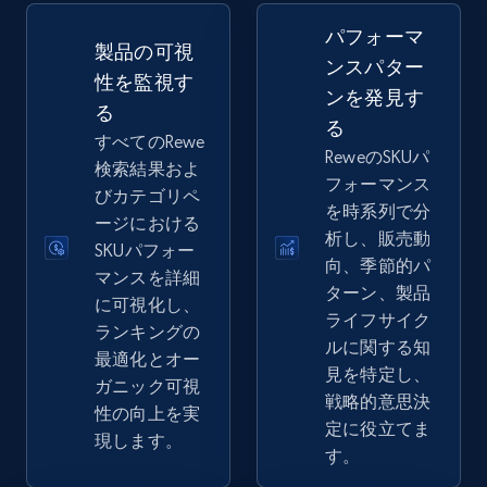
2.5K+
359+
今すぐ始める
パフォーマ
製品の可視
ンスパター
性を監視す
ンを発見す
る
eBay - Gather data on products using
る
specified keywords
すべてのRewe
ReweのSKUパ
検索結果およ
URL, Product id, Title, Seller name, Seller rating,
フォーマンス
びカテゴリペ
Seller reviews, Breadcrumbs, Root category, and
を時系列で分
more.
ージにおける
析し、販売動
SKUパフォー
向、季節的パ
マンスを詳細
2.5K+
359+
今すぐ始める
ターン、製品
に可視化し、
ライフサイク
ランキングの
ルに関する知
最適化とオー
見を特定し、
ガニック可視
eBay - Collect products from shops on eBay
戦略的意思決
性の向上を実
URL, Product id, Title, Seller name, Seller rating,
定に役立てま
現します。
Seller reviews, Breadcrumbs, Root category, and
す。
more.