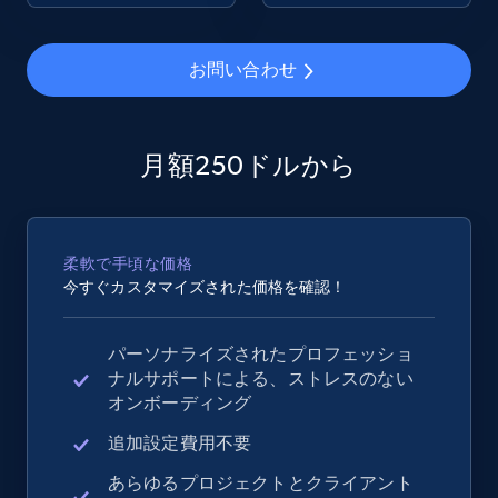
2.4K+
202+
今すぐ始める
お問い合わせ
Google Shopping - collects products from
月額250ドルから
web using keywords
URL, Product id, Title, Product description,
Rating, Reviews count, Images, Variations, and
柔軟で手頃な価格
more.
今すぐカスタマイズされた価格を確認！
2.4K+
202+
今すぐ始める
パーソナライズされたプロフェッショ
ナルサポートによる、ストレスのない
オンボーディング
Home Depot US
追加設定費用不要
URL, Domain, Country code, Model number,
あらゆるプロジェクトとクライアント
Sku, Product id, Product name, Manufacturer,