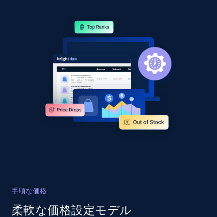
specified URL
URL, Domain, Country code, Model number,
Sku, Product id, Product name, Manufacturer,
and more.
2.1K+
355+
今すぐ始める
Home Depot US - Discover products by
specified UPC
URL, Domain, Country code, Model number,
Sku, Product id, Product name, Manufacturer,
and more.
2.1K+
355+
今すぐ始める
手頃な価格
柔軟な価格設定モデル