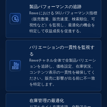
more.
製品パフォーマンスの追跡
Rewe における SKU パフォーマンス指標
5.6K+
877+
今すぐ始める
（販売数量、販売速度、検索順位、可
視性など）を監視し、最適化の機会を
特定して収益成長を促進する。
TikTok Shop
バリエーションの一貫性を監視す
URL, Title, Available, Description, Currency, Initial
price, Final price, Discount percent, and more.
る
Reweチャネル全体で全製品バリエーシ
ョンを追跡し、価格設定、在庫状況、
5.4K+
668+
今すぐ始める
コンテンツ表示の一貫性を確保してく
ださい。販売に影響が出る前に不一致
を特定します。
TikTok Shop - category
URL, Title, Available, Description, Currency, Initial
在庫管理の最適化
price, Final price, Discount percent, and more.
リアルタイム在庫追跡、自動アラー