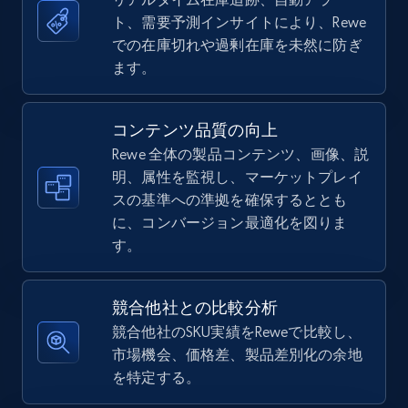
ト、需要予測インサイトにより、Rewe
5.4K+
668+
今すぐ始める
での在庫切れや過剰在庫を未然に防ぎ
ます。
TikTok Shop - Collect TikTok shop products
コンテンツ品質の向上
by keywords search
Rewe 全体の製品コンテンツ、画像、説
URL, Title, Available, Description, Currency, Initial
明、属性を監視し、マーケットプレイ
price, Final price, Discount percent, and more.
スの基準への準拠を確保するととも
に、コンバージョン最適化を図りま
5.4K+
668+
今すぐ始める
す。
競合他社との比較分析
TikTok Shop - discover records by shop url
競合他社のSKU実績をReweで比較し、
市場機会、価格差、製品差別化の余地
URL, Title, Available, Description, Currency, Initial
を特定する。
price, Final price, Discount percent, and more.