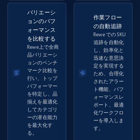
バリエーシ
2.5K+
359+
今すぐ始める
作業フロー
ョンのパフ
の自動追跡
ォーマンス
Rewe での SKU
を比較する
追跡を自動化
eBay - Collect records by category
Rewe上で全商
し、効率化と
URL, Product id, Title, Seller name, Seller rating,
品バリエーシ
迅速な意思決
Seller reviews, Breadcrumbs, Root category, and
ョンのベンチ
定を実現する
more.
マーク比較を
ため、合理化
行い、トップ
されたアラー
2.5K+
359+
今すぐ始める
パフォーマー
ト機能、パフ
を特定し、品
ォーマンスレ
揃えを最適化
ポート、最適
してカテゴリ
化ワークフロ
Google Shopping
ーの潜在能力
ーを導入しま
URL, Product id, Title, Product description,
を最大化す
す。
Rating, Reviews count, Images, Variations, and
る。
more.