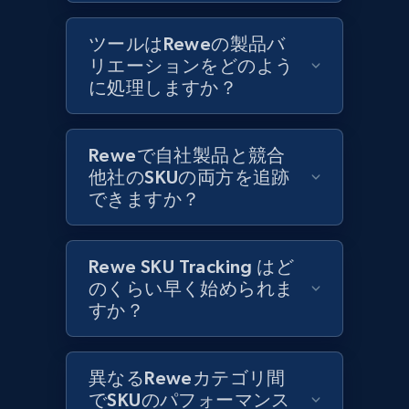
ツールはReweの製品バ
Best Buy products
リエーションをどのよう
URL, Product id, Title, Images, Final price,
に処理しますか？
Currency, Discount, Initial price, and more.
Reweで自社製品と競合
1.1K+
149+
今すぐ始める
他社のSKUの両方を追跡
できますか？
Best Buy products - Collect data on
Rewe SKU Tracking はど
products using specified keywords
のくらい早く始められま
URL, Product id, Title, Images, Final price,
すか？
Currency, Discount, Initial price, and more.
1.1K+
149+
今すぐ始める
異なるReweカテゴリ間
でSKUのパフォーマンス