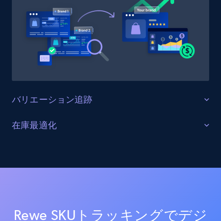
URL, Product id, Title, Product description,
Rating, Reviews count, Initial price, Discount,
and more.
1.3K+
176+
今すぐ始める
バリエーション追跡
Target - Gather data on products using
specified keywords
すべての製品バリエーションを監視する
在庫最適化
URL, Product id, Title, Product description,
Rewe上の全商品バリエーション（サイズ、カラー、構
Rating, Reviews count, Initial price, Discount,
在庫レベルと供給状況を最適化する
成オプションを含む）を追跡します。バリエーション
and more.
の一貫性を確保し、欠落バリエーションを特定し、商
すべてのReweチャネルにおける在庫状況をリアルタイ
品品揃えを最適化します。
ムで監視します。在庫切れ、在庫不足、在庫状況の変
1.3K+
176+
今すぐ始める
化に関するアラートを受け取り、サプライチェーンを
最適化し売上を最大化します。
Rewe SKUトラッキングでデジ