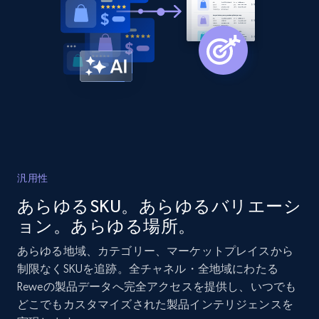
2.1K+
375+
今すぐ始める
Amazon products global dataset - Collects
products by best sellers category URL
Title, Seller name, Brand, Description, Initial
price, Currency, Availability, Reviews count, and
more.
汎用性
2.1K+
375+
今すぐ始める
あらゆるSKU。あらゆるバリエーシ
ョン。あらゆる場所。
あらゆる地域、カテゴリー、マーケットプレイスから
Amazon products global dataset - Collect
制限なくSKUを追跡。全チャネル・全地域にわたる
Amazon products by seller URL
Reweの製品データへ完全アクセスを提供し、いつでも
どこでもカスタマイズされた製品インテリジェンスを
Title, Seller name, Brand, Description, Initial