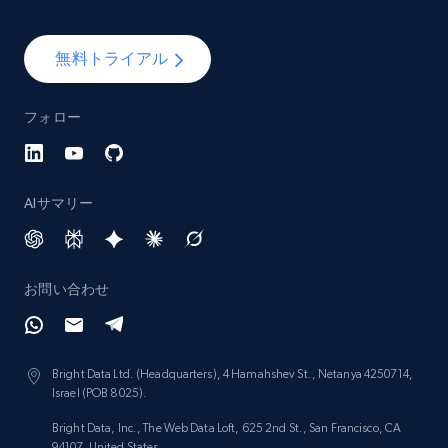
Lazada - Products - Discover products by
無料トライアル
brand URL
URL, Title, Rating, Reviews, Initial price, Final
フォロー
price, Currency, Stock, and more.
992+
165+
今すぐ始める
AIサマリー
Lowes.com
お問い合わせ
URL, Domain, Marketplace pn, Sku, Other pn,
Model number, Gtin ean pn, Product name, and
more.
Bright Data Ltd. (Headquarters), 4 Hamahshev St., Netanya 4250714,
Israel (POB 8025).
991+
162+
今すぐ始める
Bright Data, Inc., The Web Data Loft, 625 2nd St., San Francisco, CA
94107, United States.