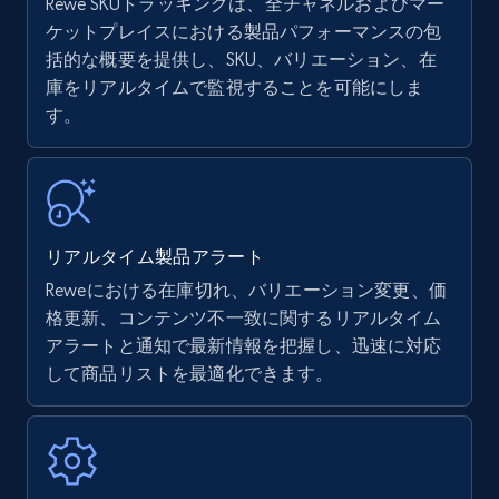
Rewe SKUトラッキングは、全チャネルおよびマー
ケットプレイスにおける製品パフォーマンスの包
括的な概要を提供し、SKU、バリエーション、在
Amazon products - find products by using
庫をリアルタイムで監視することを可能にしま
upc numbers
す。
Title, Seller name, Brand, Description, Initial
price, Currency, Availability, Reviews count, and
more.
35.3K+
5.7K+
今すぐ始める
リアルタイム製品アラート
Reweにおける在庫切れ、バリエーション変更、価
格更新、コンテンツ不一致に関するリアルタイム
Amazon Reviews
アラートと通知で最新情報を把握し、迅速に対応
して商品リストを最適化できます。
URL, Product name, Product rating, Product
rating object, Product rating max, Rating,
Author name, Asin, and more.
7.4K+
872+
今すぐ始める