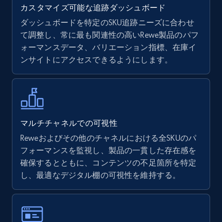
カスタマイズ可能な追跡ダッシュボード
ダッシュボードを特定のSKU追跡ニーズに合わせ
て調整し、常に最も関連性の高いRewe製品のパフ
Walmart - products
ォーマンスデータ、バリエーション指標、在庫イ
URL, Final price, Sku, Currency, Gtin,
ンサイトにアクセスできるようにします。
Specifications, Image urls, Top reviews, and
more.
5.6K+
877+
今すぐ始める
マルチチャネルでの可視性
Reweおよびその他のチャネルにおける全SKUのパ
フォーマンスを監視し、製品の一貫した存在感を
Walmart - products - Find new products by
確保するとともに、コンテンツの不足箇所を特定
using specific category URL
し、最適なデジタル棚の可視性を維持する。
URL, Final price, Sku, Currency, Gtin,
Specifications, Image urls, Top reviews, and
more.