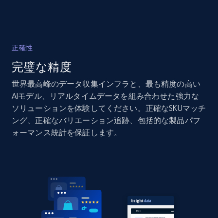
Amazon products global dataset - Collects
products by specific category URL
正確性
Title, Seller name, Brand, Description, Initial
完璧な精度
price, Currency, Availability, Reviews count, and
more.
世界最高峰のデータ収集インフラと、最も精度の高い
AIモデル、リアルタイムデータを組み合わせた強力な
2.1K+
375+
今すぐ始める
ソリューションを体験してください。正確なSKUマッチ
ング、正確なバリエーション追跡、包括的な製品パフ
ォーマンス統計を保証します。
Amazon products global dataset -
Collecting products by keyword search
Title, Seller name, Brand, Description, Initial
price, Currency, Availability, Reviews count, and
more.