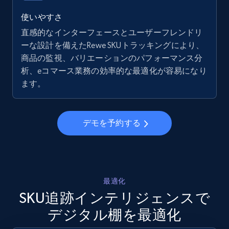
5.6K+
877+
今すぐ始める
使いやすさ
直感的なインターフェースとユーザーフレンドリ
ーな設計を備えたRewe SKUトラッキングにより、
商品の監視、バリエーションのパフォーマンス分
Walmart - products - Collects products by
析、eコマース業務の効率的な最適化が容易になり
specific keywords
ます。
URL, Final price, Sku, Currency, Gtin,
Specifications, Image urls, Top reviews, and
more.
デモを予約する
5.6K+
877+
今すぐ始める
最適化
Walmart - products - Discover products by
SKU追跡インテリジェンスで
using sku numbers
デジタル棚を最適化
URL, Final price, Sku, Currency, Gtin,
Specifications, Image urls, Top reviews, and