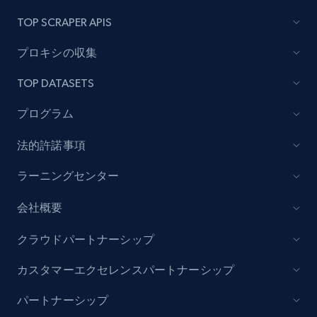
TOP SCRAPER APIS
Lazada - Products - Discover products by
category URL or brand URL
プロキシの収集
URL, Title, Rating, Reviews, Initial price, Final
price, Currency, Stock, and more.
TOP DATASETS
プログラム
992+
165+
今すぐ始める
法的許諾事項
ラーニングセンター
Lazada - Products - Discover products by
seller URL
会社概要
URL, Title, Rating, Reviews, Initial price, Final
クラウドパートナーシップ
price, Currency, Stock, and more.
カスタマーエクセレンスパートナーシップ
992+
165+
今すぐ始める
パートナーシップ