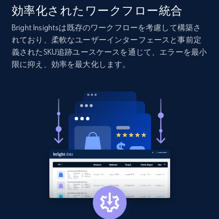
URL, Product id, Listing inventory id, Title, Rating,
効率化されたワークフロー統合
Reviews count shop, Reviews count item, Initial
price, and more.
Bright Insightsは既存のワークフローを考慮して構築さ
れており、柔軟なユーザーインターフェースと事前定
義されたSKU追跡ユースケースを通じて、エラーを最小
1.9K+
323+
今すぐ始める
限に抑え、効率を最大化します。
Etsy - Collect data on products using
specified keywords
URL, Product id, Listing inventory id, Title, Rating,
Reviews count shop, Reviews count item, Initial
price, and more.
1.9K+
323+
今すぐ始める