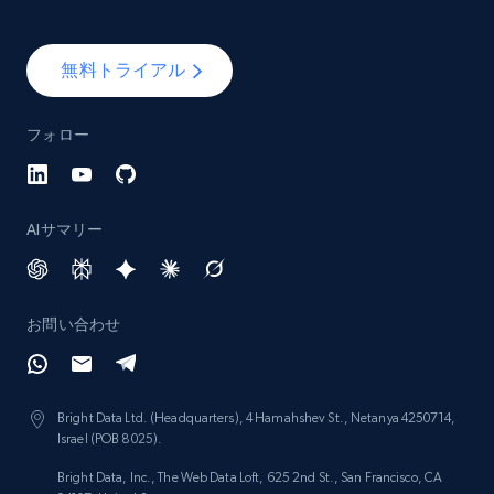
無料トライアル
フォロー
AIサマリー
お問い合わせ
Bright Data Ltd. (Headquarters), 4 Hamahshev St., Netanya 4250714,
Israel (POB 8025).
Bright Data, Inc., The Web Data Loft, 625 2nd St., San Francisco, CA