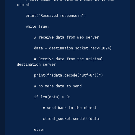
client

    print("Received response:n")

    while True:

        # receive data from web server

        data = destination_socket.recv(1024)

        # Receive data from the original 
destination server

        print(f"{data.decode('utf-8')}")

        # no more data to send

        if len(data) > 0:

            # send back to the client

            client_socket.sendall(data)

        else:
