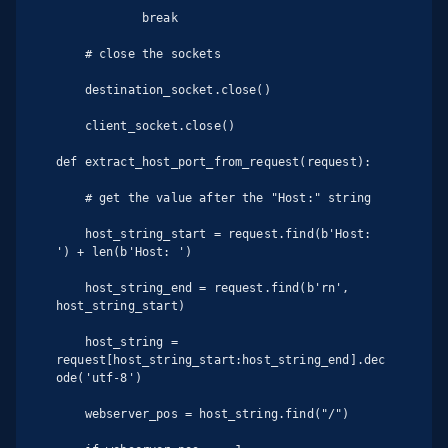
            break

    # close the sockets

    destination_socket.close()

    client_socket.close()

def extract_host_port_from_request(request):

    # get the value after the "Host:" string

    host_string_start = request.find(b'Host: 
') + len(b'Host: ')

    host_string_end = request.find(b'rn', 
host_string_start)

    host_string = 
request[host_string_start:host_string_end].dec
ode('utf-8')

    webserver_pos = host_string.find("/")
