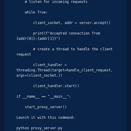
    # listen for incoming requests

    while True:

        client_socket, addr = server.accept()

        print(f"Accepted connection from 
{addr[0]}:{addr[1]}")

        # create a thread to handle the client 
request

        client_handler = 
threading.Thread(target=handle_client_request, 
args=(client_socket,))

        client_handler.start()

if __name__ == "__main__":

    start_proxy_server()

Launch it with this command:

python proxy_server.py