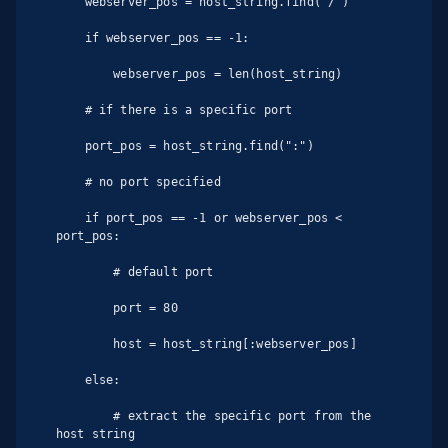
    webserver_pos = host_string.find("/")

    if webserver_pos == -1:

        webserver_pos = len(host_string)

    # if there is a specific port

    port_pos = host_string.find(":")

    # no port specified

    if port_pos == -1 or webserver_pos < 
port_pos:

        # default port

        port = 80

        host = host_string[:webserver_pos]

    else:

        # extract the specific port from the 
host string
