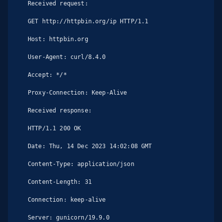
Received request:

GET http://httpbin.org/ip HTTP/1.1

Host: httpbin.org

User-Agent: curl/8.4.0

Accept: */*

Proxy-Connection: Keep-Alive

Received response:

HTTP/1.1 200 OK

Date: Thu, 14 Dec 2023 14:02:08 GMT

Content-Type: application/json

Content-Length: 31

Connection: keep-alive

Server: gunicorn/19.9.0
