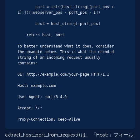
        port = int((host_string[(port_pos + 
1):])[:webserver_pos - port_pos - 1])

        host = host_string[:port_pos]

    return host, port

To better understand what it does, consider 
the example below. This is what the encoded 
string of an incoming request usually 
contains:

GET http://example.com/your-page HTTP/1.1

Host: example.com

User-Agent: curl/8.4.0

Accept: */*

Proxy-Connection: Keep-Alive
extract_host_port_from_request() は、「Host:」フィール