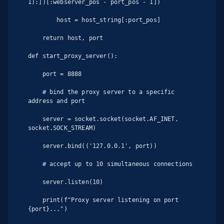
1):])[:webserver_pos - port_pos - 1])

        host = host_string[:port_pos]

    return host, port

def start_proxy_server():

    port = 8888

    # bind the proxy server to a specific 
address and port

    server = socket.socket(socket.AF_INET, 
socket.SOCK_STREAM)

    server.bind(('127.0.0.1', port))

    # accept up to 10 simultaneous connections

    server.listen(10)

    print(f"Proxy server listening on port 
{port}...")
