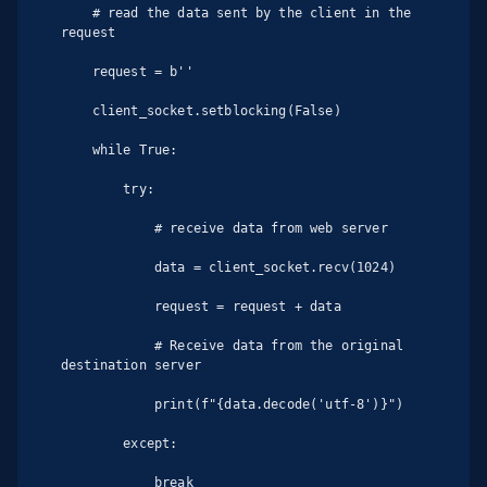
    # read the data sent by the client in the 
request

    request = b''

    client_socket.setblocking(False)

    while True:

        try:

            # receive data from web server

            data = client_socket.recv(1024)

            request = request + data

            # Receive data from the original 
destination server

            print(f"{data.decode('utf-8')}")

        except:

            break
