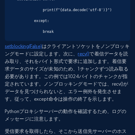
            print(f"{data.decode('utf-8')}")

        except:

            break
setblocking(False)
はクライアントソケットをノンブロッキ
ングモードに設定します。次に、
recv()
で着信データを読
み取り、それをバイト形式で要求に追加します。着信要
求データのサイズが未知のため、1チャンクずつ読み取る
必要があります。この例では1024バイトのチャンクが指
定されています。ノンブロッキングモードでは、recv()が
データを見つけられないと、エラー例外を発生させま
す。従って、except命令は操作の終了を示します。
Pythonプロキシサーバーの動作を確認するため、ログの
メッセージに注意します。
受信要求を取得したら、そこから送信先サーバーのホス