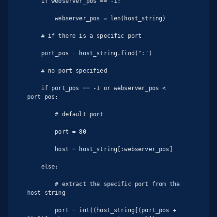
    if webserver_pos == -1:

        webserver_pos = len(host_string)

    # if there is a specific port

    port_pos = host_string.find(":")

    # no port specified

    if port_pos == -1 or webserver_pos < 
port_pos:

        # default port

        port = 80

        host = host_string[:webserver_pos]

    else:

        # extract the specific port from the 
host string

        port = int((host_string[(port_pos + 