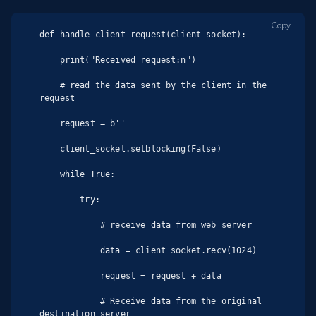
Copy
def handle_client_request(client_socket):

    print("Received request:n")

    # read the data sent by the client in the 
request

    request = b''

    client_socket.setblocking(False)

    while True:

        try:

            # receive data from web server

            data = client_socket.recv(1024)

            request = request + data

            # Receive data from the original 
destination server
