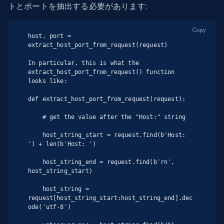
トとポートを抽出する必要があります:
Copy
host, port = 
extract_host_port_from_request(request)

In particular, this is what the 
extract_host_port_from_request() function 
looks like:

def extract_host_port_from_request(request):

    # get the value after the "Host:" string

    host_string_start = request.find(b'Host: 
') + len(b'Host: ')

    host_string_end = request.find(b'rn', 
host_string_start)

    host_string = 
request[host_string_start:host_string_end].dec
ode('utf-8')
