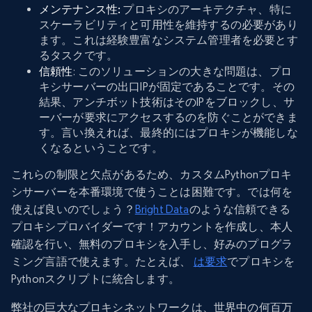
メンテナンス性:
プロキシのアーキテクチャ、特に
スケーラビリティと可用性を維持するの必要があり
ます。これは経験豊富なシステム管理者を必要とす
るタスクです。
信頼性
: このソリューションの大きな問題は、プロ
キシサーバーの出口IPが固定であることです。その
結果、アンチボット技術はそのIPをブロックし、サ
ーバーが要求にアクセスするのを防ぐことができま
す。言い換えれば、最終的にはプロキシが機能しな
くなるということです。
これらの制限と欠点があるため、カスタムPythonプロキ
シサーバーを本番環境で使うことは困難です。では何を
使えば良いのでしょう？
Bright Data
のような信頼できる
プロキシプロバイダーです！アカウントを作成し、本人
確認を行い、無料のプロキシを入手し、好みのプログラ
ミング言語で使えます。たとえば、
は
要求
でプロキシを
Pythonスクリプトに統合します。
弊社の巨大なプロキシネットワークは、世界中の何百万