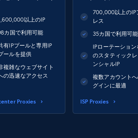
700,000以上のI
1,600,000以上のIP
レス
98カ国で利用可能
35カ国で利用可
共有IPプールと専用IP
IPローテーション
プールを提供
のスタティックレ
ンシャルIP
非複雑なウェブサイト
への迅速なアクセス
複数アカウントへ
グインに最適
enter Proxies
ISP Proxies