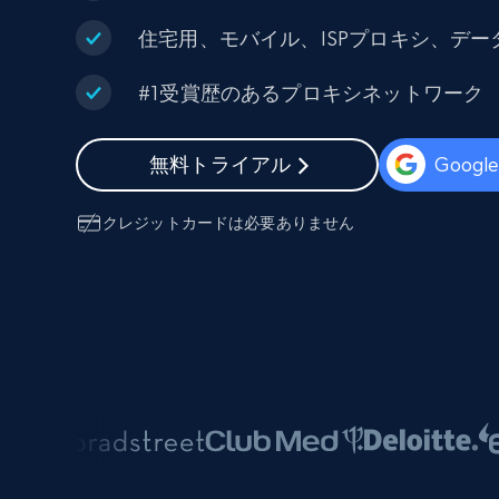
組み込みのブロック解除とホスティ
プロキシサービス
よるスクレイピングブラウザの設定
住宅用、モバイル、ISPプロキシ、デ
住宅用プロキシ
から始まる
#1受賞歴のあるプロキシネットワーク
$5
$2.5/G
50% OFF
プロキシサービス
から始まる
ISPプロキシ
$1.3/IP
無料トライアル
Goog
住宅用プロキシ
50% OFF
400M+ 実際のピアデバイスからのグ
クレジットカードは必要ありません
バルIP
データセンタープロキシ
効率的なデータ抽出を実現する高速
性の高いプロキシ