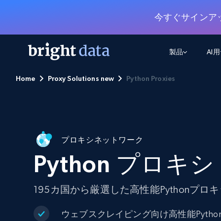
今すぐサインア
製品
AI
Home
Proxy Solutions new
Python Proxies
ウェブアクセスAPI
マルチモーダルトレーニング
WEBアクセスAPI
ツール
Web Unlocker API
動画と音声データ
Web Unlocker API
から始まる
$1/1k req
1つのAPIでブロックとCAPTCHAを解
より多くのデータで、より少ない障
FREE TIER
ーニング
統合
Discover API
プロキシネットワーク
FREE
から始まる
クロールAPI
ビデオフィード – VLA対応済み
$1/1k req
Always live web discovery for agents
ブラウザ拡張機能
Python プロキシ
ヒューマノイドロボットのポリシー
めの継続的かつターゲットを絞った
SERP API
SERP API
から始まる
画を取得
ネットワークステータス
$1/1k req
オンデマンドですばやく容易に検索
FREE TIER
ンをスクレイピング
データパッケージ
195カ国から厳選した高性能Pythonプロ
グーグル
ビング
ダックダックゴ
から始まる
Scraping Browser
あらゆる業界向けのLLM対応データセ
$5/GB
ヤンデックス
入手
ウェブスクレイピング向け高性能Pytho
Scraping Browser