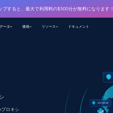
ップすると、最大で利用料の$500分が無料になります
用データ
価格
リソース
ドキュメント
AGENTIC WEB EXECUTION
データフィード
データ
デ
デ
リ
学習ハブ
検索と抽出
スクレーパー
スクレイパーAPI
から始まる
$1
$0.75/1k rec
決
壁でトレ
AIアプリがWebを検索・クロールできるよう
600以上のウェブサイトからリアルタイム
FREE TIER
にする
データを取得
ブログ
Scraper Studio
リンクトイン
eコマース
から始まる
エージェントブラウザ
$1/1k req
ソーシャルメディア
チャットGPT
ケーススタディ
FREE TIER
学習のた
エージェントがウェブサイトを閲覧し、行動
AIスクレイパースタジオ
ウェブ動
できるようにする
から始まる
どのサイトもデータパイプラインに変換
データセットマーケットプレイス
オンラインセミナー
エンジ
$250/100K rec
ブライトデータMCP
FREE
データセットマーケットプレイス
キシ
ウェブを解き放つオールインワンツールキッ
から始まる
プロキシロケーション
Data Firehose
ットを
ト
事前収集された600以上のドメインからの
$0.2/1k HTML
データ
nプロキシ
リンクトイン
eコマース
マスタークラス