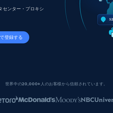
ングに
ソーシャルメディア
不動産
Data Firehose
ータセンター・プロキシ
ビデオ
Real-time web data, delivered as it’s
collected
から始まる
データセンタープロキシ
$0.9/IP
B
leで登録する
ISPプロキシ
ロー
70万以上の完全準拠の静的住宅用プロキシ
で信頼
世界中の20,000+人のお客様から信頼されています。