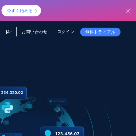
！
今すぐ始める
お問い合わせ
ログイン
JA
無料トライアル
ータ
ータと洞察
ソース
会社情報
Startup Program
Retail Intelligence
から始まる
NEW
リテールインサイト
$2000/mo
リアルタイムのECインサイトとAI搭載レコ
メンデーションを提供
パートナープログラム
Demo Agents
Managed Data
から始まる
マネージドデータサービス
$1500/mo
Acquisition
トラストセンター
カスタマイズされたエンタープライズグレ
Integrations
ードのデータ収集
SDK Bright
Deep Lookup
BETA
ウェブデータで複雑検索
Bright Initiative