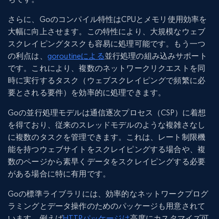
さらに、Goのコンパイル特性はCPUとメモリ使用効率を
大幅に向上させます。この特性により、大規模なウェブ
スクレイピングタスクも容易に処理可能です。もう一つ
の利点は、
goroutineによる
並行処理の組み込みサポート
です。これにより、複数のネットワークリクエストを同
時に実行するタスク（ウェブスクレイピングで頻繁に必
要とされる要件）を効率的に処理できます。
Goの並行処理モデルは通信逐次プロセス（CSP）に着想
を得ており、従来のスレッドモデルのような複雑さなし
に複数のタスクを管理できます。これは、レート制限機
能を持つウェブサイトをスクレイピングする場合や、複
数のページから素早くデータをスクレイピングする必要
がある場合に特に有用です。
Goの標準ライブラリには、効率的なネットワークプログ
ラミングとデータ操作のためのパッケージも用意されて
います。例えば
HTTPパッケージは
高度にカスタマイズ可