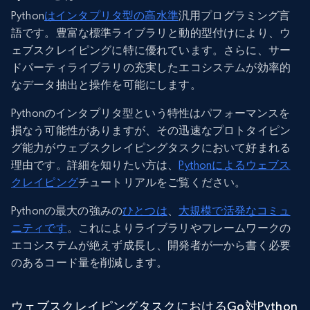
Python
はインタプリタ型の高水準
汎用プログラミング言
語です。豊富な標準ライブラリと動的型付けにより、ウ
ェブスクレイピングに特に優れています。さらに、サー
ドパーティライブラリの充実したエコシステムが効率的
なデータ抽出と操作を可能にします。
Pythonのインタプリタ型という特性はパフォーマンスを
損なう可能性がありますが、その迅速なプロトタイピン
グ能力がウェブスクレイピングタスクにおいて好まれる
理由です。詳細を知りたい方は、
Pythonによるウェブス
クレイピング
チュートリアルをご覧ください。
Pythonの最大の強みの
ひとつは
、
大規模で活発なコミュ
ニティです
。これによりライブラリやフレームワークの
エコシステムが絶えず成長し、開発者が一から書く必要
のあるコード量を削減します。
ウェブスクレイピングタスクにおけるGo対Python