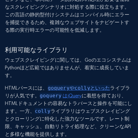
なスクレイピングシナリオに対処する際に役立ちます。
この言語の静的型付けシステムはコンパイル時にエラー
を捕捉できるため、複雑なウェブサイトをナビゲートす
る際の実行時エラーの可能性を低減します。
利用可能なライブラリ
ウェブスクレイピングに関しては、Goのエコシステムは
Pythonほど広範ではありませんが、着実に成長していま
す。
HTMLパースには、
goqueryやcollyといった
ライブラ
リが人気です。
goquery
はjQuery
に着想を得ており、
HTMLドキュメントの容易なトラバースと操作を可能にし
ます。一方、
colly
ライブラリはウェブスクレイピング
とクローリングに特化した強力なツールです。レート制
限、キャッシュ、自動リトライ処理など、クリーンなAPI
と多様な機能を提供します。