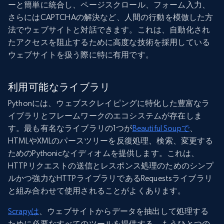
ーと簡単に統合し、ページスクロール、フォーム入力、
さらにはCAPTCHAの解決など、人間の行動を模倣した方
法でウェブサイトと対話できます。これは、自動化され
たアクセスを阻止するために高度な技術を採用している
ウェブサイトを扱う際に特に有用です。
利用可能なライブラリ
Pythonには、ウェブスクレイピングに特化した豊富なラ
イブラリとフレームワークのエコシステムが存在しま
す。最も有名なライブラリの1つが
Beautiful Soupで
、
HTMLやXMLのパースツリーを反復処理、検索、変更する
ためのPythonicなイディオムを提供します。これは、
HTTPリクエストの送信とレスポンス処理のためのシンプ
ルかつ強力なHTTPライブラリであるRequestsライブラリ
と組み合わせて使用されることがよくあります。
Scrapyは
、ウェブサイトからデータを抽出して処理する
ために必要なすべてのツールを提供する、もうひとつの