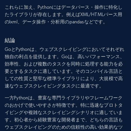
これらに加え、Pythonにはデータパース・操作に特化し
たライブラリが存在します。例えばXML/HTMLパース用
のlxml、データ操作・分析用のpandasなどです。
結論
GoとPythonは、ウェブスクレイピングにおいてそれぞれ
独自の利点を提供します。Goは、高いパフォーマンス、
効率性、および複数のタスクを同時に処理する能力を必
要とするタスクに適しています。そのコンパイル言語と
しての性質と堅牢な標準ライブラリにより、大規模で高
速なウェブスクレイピングタスクに最適です。
一方Pythonは、豊富な専門ライブラリやフレームワーク
のおかげで使いやすさが特徴です。特に迅速なプロトタ
イピングや複雑なスクレイピングシナリオに適していま
す。初心者から経験豊富な開発者まで、どちらの言語も
ウェブスクレイピングのための信頼性の高い効果的なツ