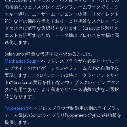
包括的なウェブスクレイピングフレームワークです。ク
ッキー処理、ユーザーエージェント偽装、リダイレクト
処理などの機能を備えており、より複雑なスクレイピン
グタスクに堅牢な選択肢となります。Scrapyは並列リク
エストも許可するため、データ抽出プロセスを大幅に高
速化します。
Seleniumの軽量な代替手段を求める方には、
MechanicalSoupが
ヘッドレスブラウザを必要とせずにウ
ェブサイトのナビゲーションやフォーム入力の自動化を
実現します。このパッケージは特に、クライアントサイ
ドのJavaScript実行を伴わないウェブスクレイピングタス
クに有用であり、より高速でリソース消費の少ない選択
肢となります。
Pyppeteerは
ヘッドレスブラウザ制御用の別のライブラリ
で、人気JavaScriptライブラリPuppeteerのPython移植版を
提供します。