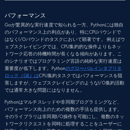
パフォーマンス
Goが驚異的な実行速度で知られる一方、Pythonには独自
のパフォーマンス上の利点があり、特にCPUバウンドで
はなくI/Oバウンドのタスクにおいて顕著です。 例えばウ
ェブスクレイピングでは、CPU集約的な操作よりもネッ
トワーク応答の待機時間が長くなる傾向があります。こ
のシナリオではプログラミング言語の純粋な実行速度は
重要度が低下します。Python
のグローバルインタプリタ
ロック（GIL）は
CPU集約タスクではパフォーマンスを阻
害しますが、ウェブスクレイピングのようなI/O集約活動
では通常大きな問題にはなりません。
Pythonはマルチスレッドや非同期プログラミングなど、
パフォーマンス向上のための複数の手法も提供します。
そのライブラリは非同期I/O操作を可能にし、複数のネッ
トワークリクエストを同時に処理することをユーザーに