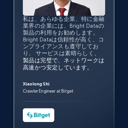
私は、あらゆる企業、特に金融
インターネットから公開ウェブ
データの
質
と量を
最大限に確
業界の企業には、Bright Dataの
データを収集する機能なしで
保することが最も重要であり、
製品の利用をお勧めします。
は、ブランドがすべての媒体に
そこでBright Dataとtgndataの
Bright Dataは信頼性が高く、コ
向けて紹介されたこと、またそ
組み合わせが威力を発揮しま
インターネットから公開ウェブ
私の経験から言えば、Bright
Bright Dataとの提携には大変満
信頼性に
非常に感銘を受けてお
ンプライアンスも遵守してお
の展開先を知りえることはでき
す。
データを収集する機能なしで
Dataのサービスは極めて貴重な
足しております。全てが順調
り、Bright Dataには全体的に大
り、 サービスは素晴らしく、
ず、また、Bright Dataのサポー
は、ブランドがすべての媒体に
ものでした。Bright Dataのおか
変満足しています。アカウント
で、ネットワークは非常に
安定
トなしでは急成長を遂げること
製品は完璧で、ネットワークは
向けて紹介されたこと、またそ
げで、当社のニーズを満たすの
マネージャーとは定期的な連絡
しており、
カスタマーサービス
George Koutsoudopoulos
はできなかったでしょう。
高速かつ安定しています。
の展開先を知りえることはでき
に十分な公開ウェブデータを収
ルートがあり、非常に協力的で
にも満足しています。
サポート
CEO at tgndata
ず、また、Bright Dataのサポー
集することができ、また同社の
す。
スタッフは当社にとって最高で
トなしでは急成長を遂げること
サポートおよび開発スタッフの
Sarah Melville
す。
Xiaolong Shi
はできなかったでしょう。
おかげで、多くのプロセスを最
Media Director at YouGov Sport
Crawler Engineer at Bitget
Yorgos Panzaris
適化することができました。
CTO at Convert Group
Cheddi Rai
Sarah Melville
CEO at AdRetreaver
今すぐ観る
Data Science Specialist
Charmagne Cruz
Head of Reporting & Analytics, Business
Technologies and Pricing at Shopee