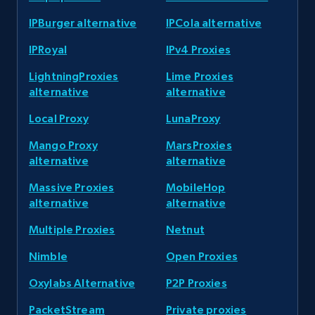
IPBurger alternative
IPCola alternative
IPRoyal
IPv4 Proxies
LightningProxies
Lime Proxies
alternative
alternative
Local Proxy
LunaProxy
Mango Proxy
MarsProxies
alternative
alternative
Massive Proxies
MobileHop
alternative
alternative
Multiple Proxies
Netnut
Nimble
Open Proxies
Oxylabs Alternative
P2P Proxies
PacketStream
Private proxies