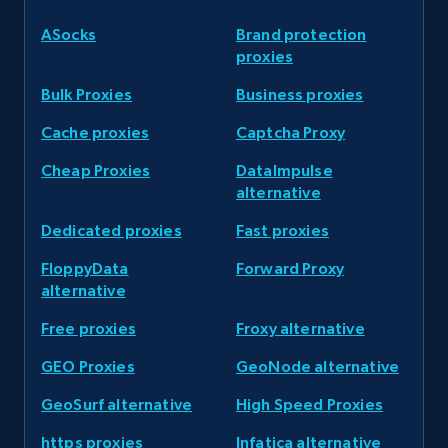
ASocks
Brand protection
proxies
Bulk Proxies
Business proxies
Cache proxies
Captcha Proxy
Cheap Proxies
DataImpulse
alternative
Dedicated proxies
Fast proxies
FloppyData
Forward Proxy
alternative
Free proxies
Froxy alternative
GEO Proxies
GeoNode alternative
GeoSurf alternative
High Speed Proxies
https proxies
Infatica alternative