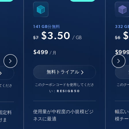
141 GB分無料
332 
$3.50
$
B
$7
/ GB
$6
$499
$99
/ 月
無料トライアル
このクーポンコードを使用してくださ
このク
てくださ
い：
RESIGB50
使用量が中程度の小規模ビジ
幅広い
固定料
ネスに最適
模チー
けま