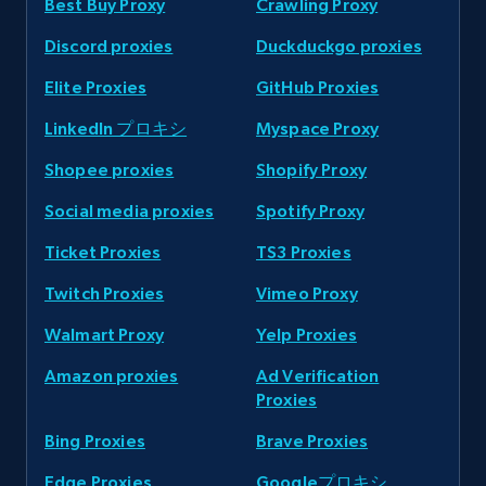
Best Buy Proxy
Crawling Proxy
Discord proxies
Duckduckgo proxies
Elite Proxies
GitHub Proxies
LinkedIn プロキシ
Myspace Proxy
Shopee proxies
Shopify Proxy
Social media proxies
Spotify Proxy
Ticket Proxies
TS3 Proxies
Twitch Proxies
Vimeo Proxy
Walmart Proxy
Yelp Proxies
Amazon proxies
Ad Verification
Proxies
Bing Proxies
Brave Proxies
Edge Proxies
Googleプロキシ