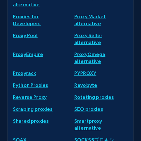
alternative
Proxies for
Proxy Market
Developers
alternative
Proxy Pool
Proxy Seller
alternative
ProxyEmpire
ProxyOmega
alternative
Proxyrack
PYPROXY
Python Proxies
Rayobyte
Reverse Proxy
Rotating proxies
Scraping proxies
SEO proxies
Shared proxies
Smartproxy
alternative
SOAX
SOCKS5プロキシ