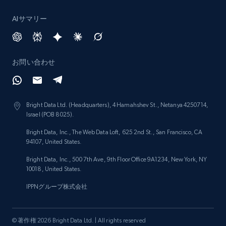
AIサマリー
お問い合わせ
Bright Data Ltd. (Headquarters), 4 Hamahshev St., Netanya 4250714,
Israel (POB 8025).
Bright Data, Inc., The Web Data Loft, 625 2nd St., San Francisco, CA
94107, United States.
Bright Data, Inc., 500 7th Ave, 9th Floor Office 9A1234, New York, NY
10018, United States.
IPPNグループ株式会社
© 著作権 2026 Bright Data Ltd. | All rights reserved