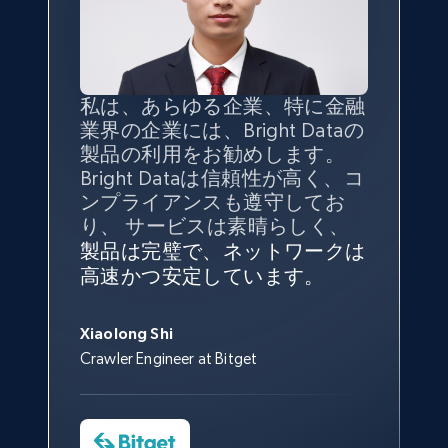
私は、あらゆる企業、特に金融
インターネットから公開ウェブ
データの
質
と量を
最大限に確
業界の企業には、Bright Dataの
データを収集する機能なしで
保することが最も重要であり、
製品の利用をお勧めします。
は、ブランドがすべての媒体に
そこでBright Dataとtgndataの
Bright Dataは信頼性が高く、コ
向けて紹介されたこと、またそ
組み合わせが威力を発揮しま
インターネットから公開ウェブ
私の経験から言えば、Bright
Bright Dataとの提携には大変満
信頼性に
非常に感銘を受けてお
ンプライアンスも遵守してお
の展開先を知りえることはでき
す。
データを収集する機能なしで
Dataのサービスは極めて貴重な
足しております。全てが順調
り、Bright Dataには全体的に大
り、 サービスは素晴らしく、
ず、また、Bright Dataのサポー
は、ブランドがすべての媒体に
ものでした。Bright Dataのおか
変満足しています。アカウント
で、ネットワークは非常に
安定
トなしでは急成長を遂げること
製品は完璧で、ネットワークは
向けて紹介されたこと、またそ
げで、当社のニーズを満たすの
マネージャーとは定期的な連絡
しており、
カスタマーサービス
George Koutsoudopoulos
はできなかったでしょう。
高速かつ安定しています。
の展開先を知りえることはでき
に十分な公開ウェブデータを収
ルートがあり、非常に協力的で
にも満足しています。
サポート
CEO at tgndata
ず、また、Bright Dataのサポー
集することができ、また同社の
す。
スタッフは当社にとって最高で
トなしでは急成長を遂げること
サポートおよび開発スタッフの
Sarah Melville
す。
Xiaolong Shi
はできなかったでしょう。
おかげで、多くのプロセスを最
Media Director at YouGov Sport
Crawler Engineer at Bitget
Yorgos Panzaris
適化することができました。
CTO at Convert Group
Cheddi Rai
Sarah Melville
CEO at AdRetreaver
今すぐ観る
Data Science Specialist
Charmagne Cruz