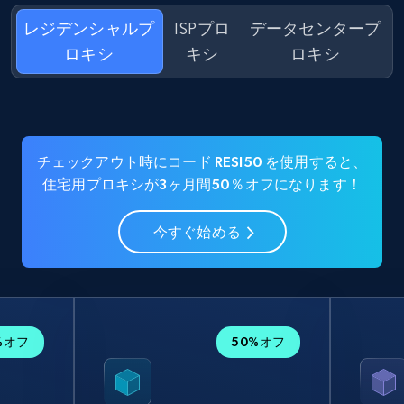
レジデンシャルプ
ISPプロ
データセンタープ
ロキシ
キシ
ロキシ
チェックアウト時にコード RESI50 を使用すると、
住宅用プロキシが3ヶ月間50％オフになります！
今すぐ始める
%オフ
50%オフ