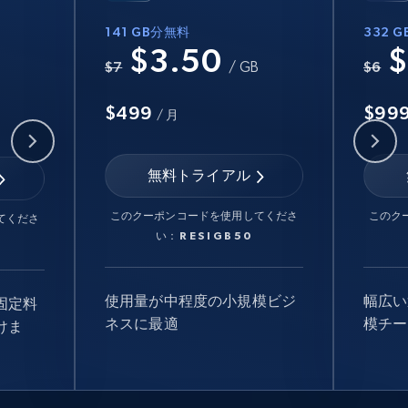
141 GB分無料
332 
$3.50
$
B
$7
/ GB
$6
$499
$99
/ 月
無料トライアル
このクーポンコードを使用してくださ
このク
てくださ
い：
RESIGB50
使用量が中程度の小規模ビジ
幅広い
固定料
ネスに最適
模チー
けま