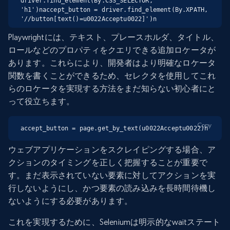
driver.find_element(By.CSS_SELECTOR, 
'h1')naccept_button = driver.find_element(By.XPATH, 
'//button[text()=u0022Acceptu0022]')n
Playwrightには、テキスト、プレースホルダ、タイトル、
ロールなどのプロパティをクエリできる追加ロケータが
あります。これらにより、開発者はより明確なロケータ
関数を書くことができるため、セレクタを使用してこれ
らのロケータを実現する方法をまだ知らない初心者にと
って役立ちます。
Copy
accept_button = page.get_by_text(u0022Acceptu0022)n
ウェブアプリケーションをスクレイピングする場合、ア
クションのタイミングを正しく把握することが重要で
す。まだ表示されていない要素に対してアクションを実
行しないようにし、かつ要素の読み込みを長時間待機し
ないようにする必要があります。
これを実現するために、Seleniumは明示的なwaitステート