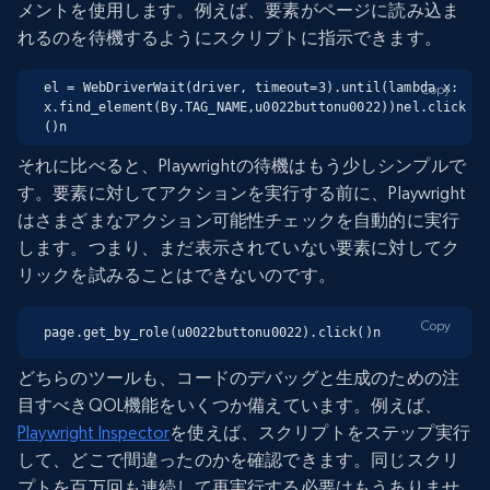
メントを使用します。例えば、要素がページに読み込ま
れるのを待機するようにスクリプトに指示できます。
el = WebDriverWait(driver, timeout=3).until(lambda x: 
Copy
x.find_element(By.TAG_NAME,u0022buttonu0022))nel.click
()n
それに比べると、Playwrightの待機はもう少しシンプルで
す。要素に対してアクションを実行する前に、Playwright
はさまざまなアクション可能性チェックを自動的に実行
します。つまり、まだ表示されていない要素に対してク
リックを試みることはできないのです。
Copy
page.get_by_role(u0022buttonu0022).click()n
どちらのツールも、コードのデバッグと生成のための注
目すべきQOL機能をいくつか備えています。例えば、
Playwright Inspector
を使えば、スクリプトをステップ実行
して、どこで間違ったのかを確認できます。同じスクリ
プトを百万回も連続して再実行する必要はもうありませ