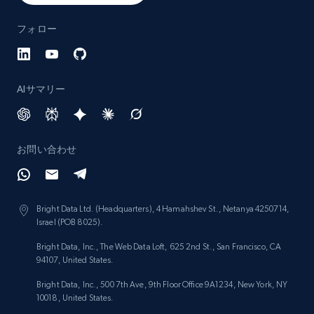
フォロー
AIサマリー
お問い合わせ
Bright Data Ltd. (Headquarters), 4 Hamahshev St., Netanya 4250714,
Israel (POB 8025).
Bright Data, Inc., The Web Data Loft, 625 2nd St., San Francisco, CA
94107, United States.
Bright Data, Inc., 500 7th Ave, 9th Floor Office 9A1234, New York, NY
10018, United States.