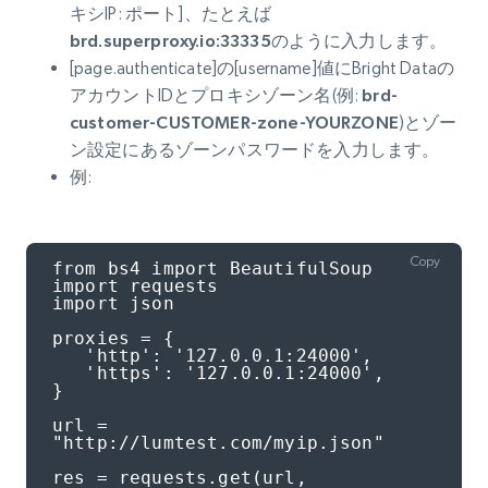
キシIP: ポート]、たとえば
brd.superproxy.io:33335
のように入力します。
[page.authenticate]の[username]値にBright Dataの
アカウントIDとプロキシゾーン名(例:
brd-
customer-CUSTOMER-zone-YOURZONE
)とゾー
ン設定にあるゾーンパスワードを入力します。
例:
Copy
from bs4 import BeautifulSoup

import requests

import json

proxies = {

   'http': '127.0.0.1:24000',

   'https': '127.0.0.1:24000',

}

url = 
"http://lumtest.com/myip.json"

res = requests.get(url, 