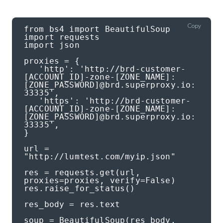
Copy
from bs4 import BeautifulSoup

import requests

import json

proxies = {

   'http': 'http://brd-customer-
[ACCOUNT_ID]-zone-[ZONE_NAME]:
[ZONE_PASSWORD]@brd.superproxy.io:
33335',

   'https': 'http://brd-customer-
[ACCOUNT_ID]-zone-[ZONE_NAME]:
[ZONE_PASSWORD]@brd.superproxy.io:
33335',

}

url = 
"http://lumtest.com/myip.json"

res = requests.get(url, 
proxies=proxies, verify=False)

res.raise_for_status()

res_body = res.text

soup = BeautifulSoup(res_body, 