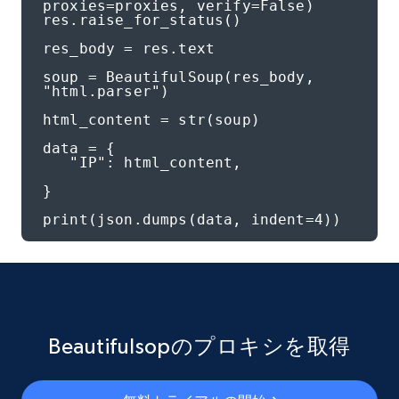
proxies=proxies, verify=False)

res.raise_for_status()

res_body = res.text

soup = BeautifulSoup(res_body, 
"html.parser")

html_content = str(soup)

data = {

   "IP": html_content,

}

print(json.dumps(data, indent=4))
Beautifulsopのプロキシを取得