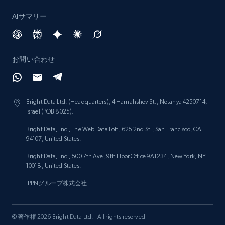
AIサマリー
お問い合わせ
Bright Data Ltd. (Headquarters), 4 Hamahshev St., Netanya 4250714,
Israel (POB 8025).
Bright Data, Inc., The Web Data Loft, 625 2nd St., San Francisco, CA
94107, United States.
Bright Data, Inc., 500 7th Ave, 9th Floor Office 9A1234, New York, NY
10018, United States.
IPPNグループ株式会社
© 著作権 2026 Bright Data Ltd. | All rights reserved