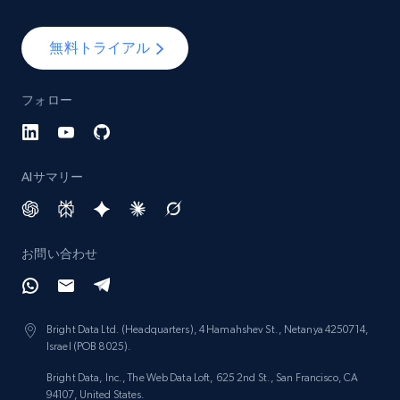
無料トライアル
フォロー
AIサマリー
お問い合わせ
Bright Data Ltd. (Headquarters), 4 Hamahshev St., Netanya 4250714,
Israel (POB 8025).
Bright Data, Inc., The Web Data Loft, 625 2nd St., San Francisco, CA
94107, United States.