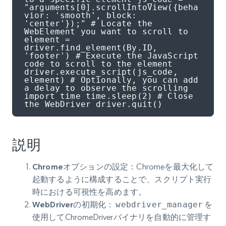
"arguments[0].scrollIntoView({beha
vior: 'smooth', block: 
'center'});" # Locate the 
WebElement you want to scroll to 
element = 
driver.find_element(By.ID, 
'footer') # Execute the JavaScript 
code to scroll to the element 
driver.execute_script(js_code, 
element) # Optionally, you can add 
a delay to observe the scrolling 
import time time.sleep(2) # Close 
the WebDriver driver.quit()
説明
Chromeオプションの設定
：Chromeを最大化して
起動するように構成することで、スクリプト実行
時における可視性を高めます。
WebDriverの初期化
：
webdriver_manager
を
使用してChromeDriverバイナリを自動的に管理す