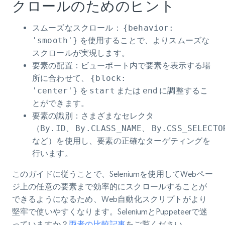
クロールのためのヒント
スムーズなスクロール
：
{behavior:
'smooth'}
を使用することで、よりスムーズな
スクロールが実現します。
要素の配置
：ビューポート内で要素を表示する場
所に合わせて、
{block:
'center'}
を
start
または
end
に調整するこ
とができます。
要素の識別
：さまざまなセレクタ
（
By.ID
、
By.CLASS_NAME
、
By.CSS_SELECTO
など）を使用し、要素の正確なターゲティングを
行います。
このガイドに従うことで、Seleniumを使用してWebペー
ジ上の任意の要素まで効率的にスクロールすることが
できるようになるため、Web自動化スクリプトがより
堅牢で使いやすくなります。SeleniumとPuppeteerで迷
っていますか？
両者の比較記事
をご覧ください。