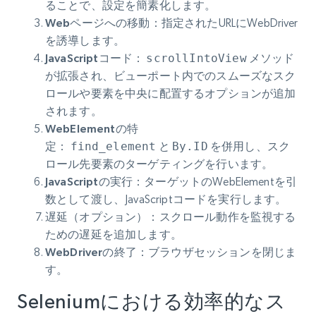
ることで、設定を簡素化します。
Webページへの移動
：指定されたURLにWebDriver
を誘導します。
JavaScriptコード
：
scrollIntoView
メソッド
が拡張され、ビューポート内でのスムーズなスク
ロールや要素を中央に配置するオプションが追加
されます。
WebElementの特
定
：
find_element
と
By.ID
を併用し、スク
ロール先要素のターゲティングを行います。
JavaScriptの実行
：ターゲットのWebElementを引
数として渡し、JavaScriptコードを実行します。
遅延（オプション）
：スクロール動作を監視する
ための遅延を追加します。
WebDriverの終了
：ブラウザセッションを閉じま
す。
Seleniumにおける効率的なス