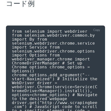
コード例
Copy
from selenium import webdriver 
from selenium.webdriver.common.by 
import By from 
selenium.webdriver.chrome.service 
import Service from 
selenium.webdriver.chrome.options 
import Options from 
webdriver_manager.chrome import 
ChromeDriverManager # Set up 
Chrome options chrome_options = 
Options() 
chrome_options.add_argument("--
start-maximized") # Initialize the 
WebDriver driver = 
webdriver.Chrome(service=Service(C
hromeDriverManager().install()), 
options=chrome_options) # Navigate 
to the desired webpage 
driver.get("http://www.scrapingbee
.com") # JavaScript code to scroll 
to a specific element js_code = 