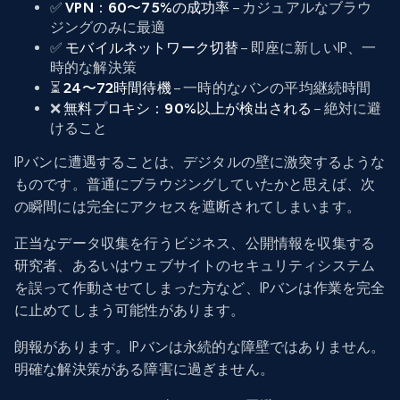
✅
VPN：60〜75%の成功率
– カジュアルなブラウ
ジングのみに最適
✅
モバイルネットワーク切替
– 即座に新しいIP、一
時的な解決策
⏳
24〜72時間待機
– 一時的なバンの平均継続時間
❌
無料プロキシ：90%以上が検出される
– 絶対に避
けること
IPバンに遭遇することは、デジタルの壁に激突するような
ものです。普通にブラウジングしていたかと思えば、次
の瞬間には完全にアクセスを遮断されてしまいます。
正当なデータ収集を行うビジネス、公開情報を収集する
研究者、あるいはウェブサイトのセキュリティシステム
を誤って作動させてしまった方など、IPバンは作業を完全
に止めてしまう可能性があります。
朗報があります。IPバンは永続的な障壁ではありません。
明確な解決策がある障害に過ぎません。