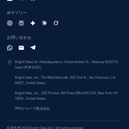
AIサマリー
お問い合わせ
Bright Data Ltd. (Headquarters), 4 Hamahshev St., Netanya 4250714,
Israel (POB 8025).
Bright Data, Inc., The Web Data Loft, 625 2nd St., San Francisco, CA
94107, United States.
Bright Data, Inc., 500 7th Ave, 9th Floor Office 9A1234, New York, NY
10018, United States.
IPPNグループ株式会社
© 著作権 2026 Bright Data Ltd. | All rights reserved