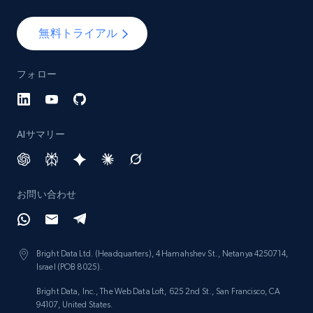
無料トライアル
フォロー
AIサマリー
お問い合わせ
Bright Data Ltd. (Headquarters), 4 Hamahshev St., Netanya 4250714,
Israel (POB 8025).
Bright Data, Inc., The Web Data Loft, 625 2nd St., San Francisco, CA
94107, United States.