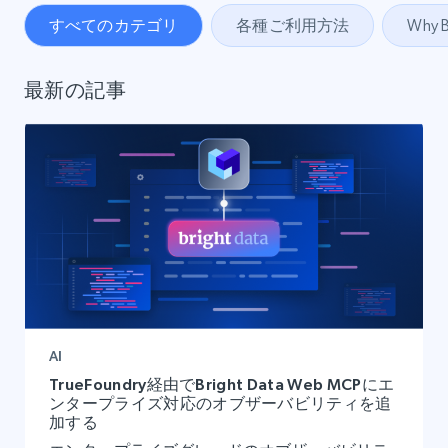
すべてのカテゴリ
各種ご利用方法
Why B
最新の記事
AI
TrueFoundry経由でBright Data Web MCPにエ
ンタープライズ対応のオブザーバビリティを追
加する