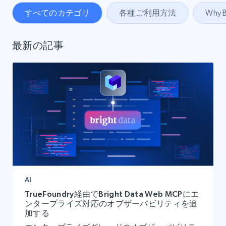
すべてのカテゴリ
各種ご利用方法
Why B
最新の記事
AI
TrueFoundry経由でBright Data Web MCPにエ
ンタープライズ対応のオブザーバビリティを追
加する